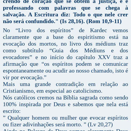
crendo de coração que se obtém a justiça, e é
professando com palavras que se chega à
salvação. A Escritura diz: Todo o que nele crer
não será confundido." (Is 28,16). (Rom 10,9-11)
No “Livro dos espíritos” de Kardec vemos
claramente que a base do espiritismo está na
evocação dos mortos, no livro dos médiuns traz
como subtítulo “Guia dos Médiuns e dos
evocadores” e no início do capítulo XXV traz a
afirmação que “os espíritos podem se comunicar
espontaneamente ou acudir ao nosso chamado, isto é
vir por evocação.”
Mais uma grande contradição em relação ao
Cristianismo, em especial ao catolicismo.
Nós católicos cremos na Bíblia sagrada como sendo
100% inspirada por Deus e sabemos que nela está
escrito:
” Qualquer homem ou mulher que evocar espíritos
ou fizer adivinhações será morto. ” (Lv 20,27)
Ainda na Palavra de Deus vemos claramente Deus