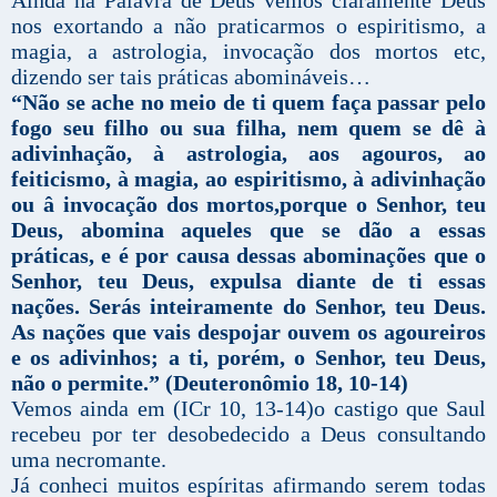
nos exortando a não praticarmos o espiritismo, a
magia, a astrologia, invocação dos mortos etc,
dizendo ser tais práticas abomináveis…
“Não se ache no meio de ti quem faça passar pelo
fogo seu filho ou sua filha, nem quem se dê à
adivinhação, à astrologia, aos agouros, ao
feiticismo, à magia, ao espiritismo, à adivinhação
ou â invocação dos mortos,porque o Senhor, teu
Deus, abomina aqueles que se dão a essas
práticas, e é por causa dessas abominações que o
Senhor, teu Deus, expulsa diante de ti essas
nações. Serás inteiramente do Senhor, teu Deus.
As nações que vais despojar ouvem os agoureiros
e os adivinhos; a ti, porém, o Senhor, teu Deus,
não o permite.” (Deuteronômio 18, 10-14)
Vemos ainda em (ICr 10, 13-14)o castigo que Saul
recebeu por ter desobedecido a Deus consultando
uma necromante.
Já conheci muitos espíritas afirmando serem todas