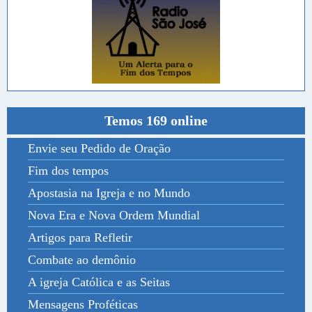
Temos 169 online
Envie seu Pedido de Oração
Fim dos tempos
Apostasia na Igreja e no Mundo
Nova Era e Nova Ordem Mundial
Artigos para Refletir
Combate ao demônio
A igreja Católica e as Seitas
Mensagens Proféticas