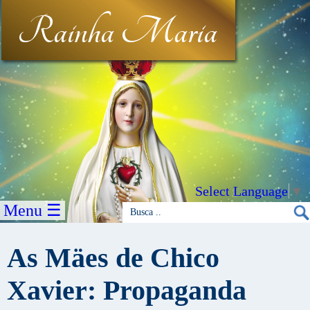
Rainha Maria
Select Language
▼
Menu ☰
As Mäes de Chico
Xavier: Propaganda