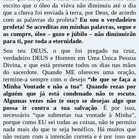
escrito que o óleo da viúva não diminuiu até o dia
que a chuva foi enviada à terra, por Deus, de acordo
com as palavras do profeta?
Eu sou o verdadeiro
profeta! Se acreditas em minhas palavras, segue e
as cumpre, óleo – gozo e júbilo – não diminuirão
para ti, por toda a eternidade.
Sou teu DEUS, o que foi pregado na cruz,
verdadeiro DEUS e Homem em Uma Única Pessoa
Divina, e que está presente todos os dias nas mãos
do sacerdote. Quando ME ofereces uma oração,
termine-a sempre com o desejo
“de que se faça a
Minha Vontade e não a tua”
.
Quando rezas por
alguém que já está condenado não te escuto.
Algumas vezes não te ouço se desejas algo que
possa ir contra a tua salvação
. É por isso,
necessário “que submetas tua vontade à Minha”,
porque como EU sei todas as coisas, não te permito
nada mais do que te seja benéfico. Há muitos que
não rezam com a intenção correta e é por isso que