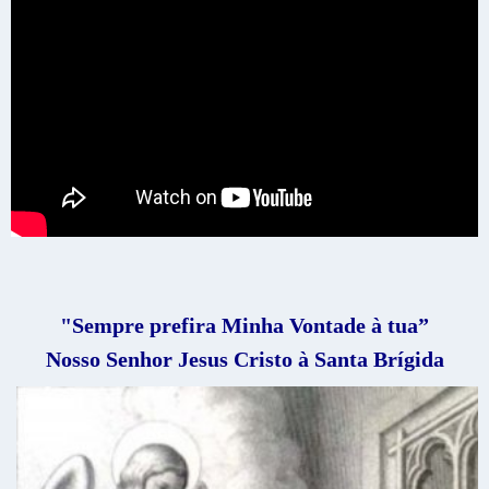
"Sempre prefira Minha Vontade à tua”
Nosso Senhor Jesus Cristo à Santa Brígida