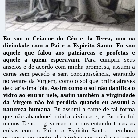
Eu sou o Criador do Céu e da Terra, uno na
divindade com o Pai e o Espírito Santo. Eu sou
aquele que falou aos patriarcas e profetas e
aquele a quem esperavam.
Para cumprir seus
anseios e de acordo com minha promessa, assumi a
carne sem pecado e sem concupiscência, entrando
no ventre da Virgem, como o sol que brilha através
de claríssima jóia.
Assim como o sol não danifica o
vidro ao entrar nele, assim também a virgindade
da Virgem não foi perdida quando eu assumi a
natureza humana
. Eu assumi a carne de tal forma
que não abandonei minha divindade, e Eu não fui
menos Deus – governando e sustentando todas as
coisas com o Pai e o Espírito Santo – embora
estivesse no ventre da Virgem em minha natureza