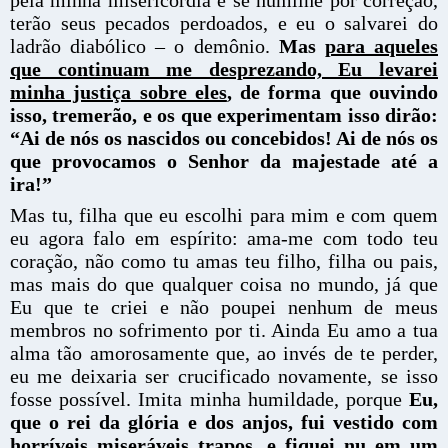
terão seus pecados perdoados, e eu o salvarei do
ladrão diabólico – o demônio.
Mas
para aqueles
que continuam me desprezando, Eu levarei
minha justiça sobre eles
, de forma que ouvindo
isso, tremerão, e os que experimentam isso dirão:
“Ai de nós os nascidos ou concebidos! Ai de nós os
que provocamos o Senhor da majestade até a
ira!”
Mas tu, filha que eu escolhi para mim e com quem
eu agora falo em espírito: ama-me com todo teu
coração, não como tu amas teu filho, filha ou pais,
mas mais do que qualquer coisa no mundo, já que
Eu que te criei e não poupei nenhum de meus
membros no sofrimento por ti. Ainda Eu amo a tua
alma tão amorosamente que, ao invés de te perder,
eu me deixaria ser crucificado novamente, se isso
fosse possível. Imita minha humildade, porque
Eu,
que o rei da glória e dos anjos, fui vestido com
horríveis miseráveis trapos, e fiquei nu em um