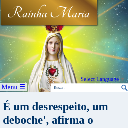
Rainha Maria
Select Language
▼
Menu ☰
É um desrespeito, um
deboche', afirma o