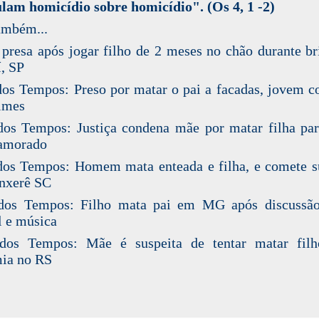
am homicídio sobre homicídio". (Os 4, 1 -2)
ambém...
presa após jogar filho de 2 meses no chão durante b
í, SP
dos Tempos: Preso por matar o pai a facadas, jovem c
imes
dos Tempos: Justiça condena mãe por matar filha par
amorado
dos Tempos: Homem mata enteada e filha, e comete s
nxerê SC
 dos Tempos: Filho mata pai em MG após discussão
l e música
 dos Tempos: Mãe é suspeita de tentar matar fil
ia no RS