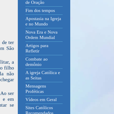
de Oração
Fim dos tempos
Apostasia na Igreja
e no Mundo
Nova Era e Nova
Ordem Mundial
 de ter
Artigos para
em São
Refletir
Combate ao
itar, a
demônio
o filho
A igreja Católica e
la não
as Seitas
 chegar
Mensagens
Proféticas
 Ao ser
a e em
Vídeos em Geral
tar se
Sites Católicos
Recomendados