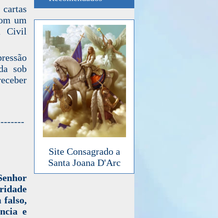
cartas
 com um
a Civil
pressão
ada sob
receber
--------
Site Consagrado a
Santa Joana D'Arc
Senhor
eridade
falso,
ncia e