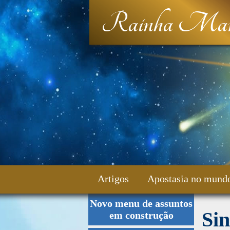
Rainha Mar
Artigos
Apostasia no mund
Novo menu de assuntos
Fale Conosco
Si
em construção