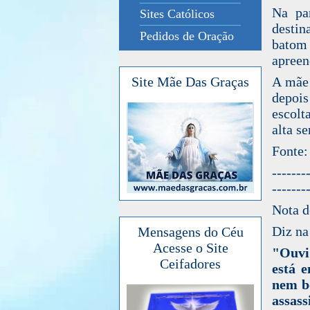
Na pa
Sites Católicos
destin
Pedidos de Oração
batom 
apreen
A mãe 
Site Mãe Das Graças
depois
escolt
alta s
Fonte:
-------
-------
Nota 
Diz na
Mensagens do Céu
Acesse o Site
"Ouvi
Ceifadores
está e
nem b
assas