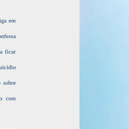
riga em
onfessa
a ficar
uicídio
 sobre
ho com