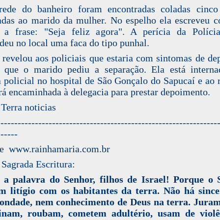
rede do banheiro foram encontradas coladas cinco 
adas ao marido da mulher. No espelho ela escreveu
a frase: "Seja feliz agora". A perícia da Políci
deu no local uma faca do tipo punhal.
revelou aos policiais que estaria com sintomas de de
 que o marido pediu a separação. Ela está intern
a policial no hospital de São Gonçalo do Sapucaí e ao 
erá encaminhada à delegacia para prestar depoimento.
 Terra noticias
----------------------------------------------------------------
------
de www.rainhamaria.com.br
 Sagrada Escritura:
 a palavra do Senhor, filhos de Israel! Porque o 
m litígio com os habitantes da terra. Não há sinc
ondade, nem conhecimento de Deus na terra. Juram 
sinam, roubam, cometem adultério, usam de violê