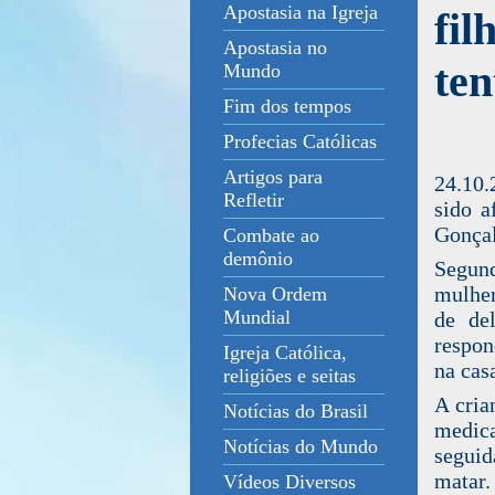
Apostasia na Igreja
fil
Apostasia no
te
Mundo
Fim dos tempos
Profecias Católicas
Artigos para
24.10.
Refletir
sido 
Gonçal
Combate ao
demônio
Segund
mulher
Nova Ordem
Mundial
de de
respon
Igreja Católica,
na cas
religiões e seitas
A cria
Notícias do Brasil
medic
Notícias do Mundo
segui
matar.
Vídeos Diversos