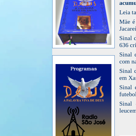
acumul
Leia t
Mäe é 
Jacare
Sinal 
636 cr
Sinal 
com n
Sinal 
em Xa
Sinal
futebo
Sinal
leucem