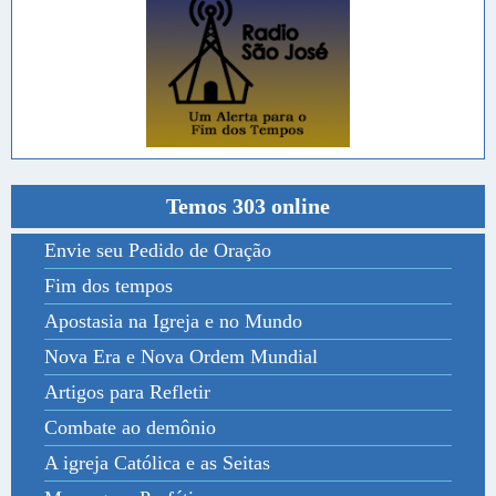
Temos 303 online
Envie seu Pedido de Oração
Fim dos tempos
Apostasia na Igreja e no Mundo
Nova Era e Nova Ordem Mundial
Artigos para Refletir
Combate ao demônio
A igreja Católica e as Seitas