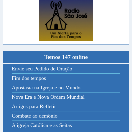
Temos 147 online
Envie seu Pedido de Oração
Fim dos tempos
Apostasia na Igreja e no Mundo
Nova Era e Nova Ordem Mundial
Artigos para Refletir
Combate ao demônio
A igreja Católica e as Seitas