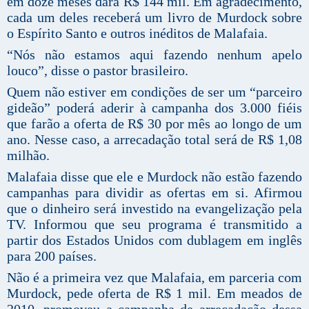
em doze meses dará R$ 144 mil. Em agradecimento,
cada um deles receberá um livro de Murdock sobre
o Espírito Santo e outros inéditos de Malafaia.
“Nós não estamos aqui fazendo nenhum apelo
louco”, disse o pastor brasileiro.
Quem não estiver em condições de ser um “parceiro
gideão” poderá aderir à campanha dos 3.000 fiéis
que farão a oferta de R$ 30 por mês ao longo de um
ano. Nesse caso, a arrecadação total será de R$ 1,08
milhão.
Malafaia disse que ele e Murdock não estão fazendo
campanhas para dividir as ofertas em si. Afirmou
que o dinheiro será investido na evangelização pela
TV. Informou que seu programa é transmitido a
partir dos Estados Unidos com dublagem em inglês
para 200 países.
Não é a primeira vez que Malafaia, em parceria com
Murdock, pede oferta de R$ 1 mil. Em meados de
2010, promoveu a campanha de arrecadação dessa