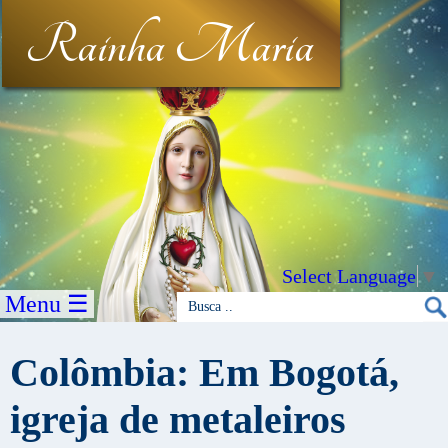
Rainha Maria
Select Language
▼
Menu ☰
Colômbia: Em Bogotá,
igreja de metaleiros