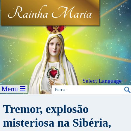
Rainha Maria
Select Language
▼
Menu ☰
Tremor, explosão
misteriosa na Sibéria,