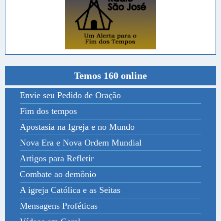
Temos 160 online
Envie seu Pedido de Oração
Fim dos tempos
Apostasia na Igreja e no Mundo
Nova Era e Nova Ordem Mundial
Artigos para Refletir
Combate ao demônio
A igreja Católica e as Seitas
Mensagens Proféticas