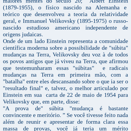
maiores mentes do século 20; Albert Einstein
(1879-1955), o físico nascido na Alemanha e
teórico que desenvolveu a teoria da relatividade
geral, e Immanuel Velikovsky (1895-1975) o russo-
nascido estudioso americano independente de
origens judaicas.
Onde de um lado Einstein representa a comunidade
científica moderna sobre a possibilidade de "súbita"
mudanças na Terra, Velikovsky deu voz à de todos
os povos antigos que já viveu na Terra, que afirmou
que testemunharam essas "súbitas" e radicais
mudanças na Terra em primeira mão, com a
"batalha" entre eles descansando sobre o que ia ser o
"resultado final" e, talvez, o melhor articulado por
Einstein em sua carta de 22 de maio de 1954 para
Velikovsky que, em parte, disse:
"A prova de" súbita "mudança é bastante
convincente e meritório. ” Se você tivesse feito nada
além de reunir e apresentar de forma clara essa
massa de provas, você já teria um mérito