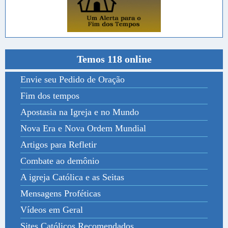
Temos 118 online
Envie seu Pedido de Oração
Fim dos tempos
Apostasia na Igreja e no Mundo
Nova Era e Nova Ordem Mundial
Artigos para Refletir
Combate ao demônio
A igreja Católica e as Seitas
Mensagens Proféticas
Vídeos em Geral
Sites Católicos Recomendados