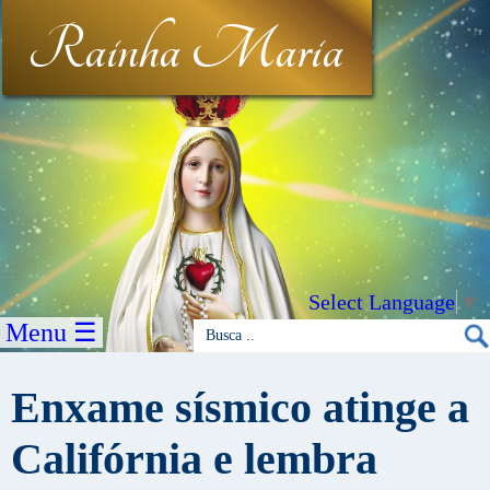
Rainha Maria
Select Language
▼
Menu ☰
Enxame sísmico atinge a
Califórnia e lembra