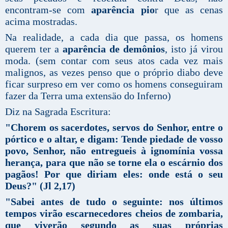
encontram-se com
aparência pio
r que as cenas
acima mostradas.
Na realidade, a cada dia que passa, os homens
querem ter a
aparência de demônios
, isto já virou
moda. (sem contar com seus atos cada vez mais
malignos, as vezes penso que o próprio diabo deve
ficar surpreso em ver como os homens conseguiram
fazer da Terra uma extensäo do Inferno)
Diz na Sagrada Escritura:
"Chorem os sacerdotes, servos do Senhor, entre o
pórtico e o altar, e digam: Tende piedade de vosso
povo, Senhor, não entregueis à ignomínia vossa
herança, para que não se torne ela o escárnio dos
pagãos! Por que diriam eles: onde está o seu
Deus?" (Jl 2,17)
"Sabei antes de tudo o seguinte: nos últimos
tempos virão escarnecedores cheios de zombaria,
que viverão segundo as suas próprias