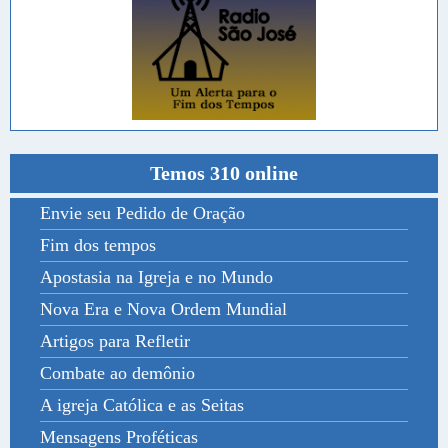
Temos 310 online
Envie seu Pedido de Oração
Fim dos tempos
Apostasia na Igreja e no Mundo
Nova Era e Nova Ordem Mundial
Artigos para Refletir
Combate ao demônio
A igreja Católica e as Seitas
Mensagens Proféticas