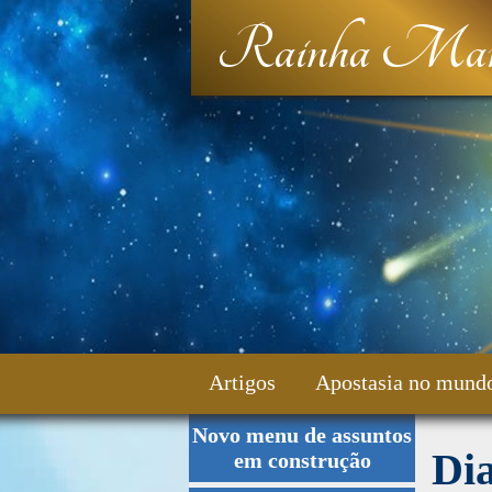
Rainha Mar
Artigos
Apostasia no mund
Novo menu de assuntos
Fale Conosco
Di
em construção