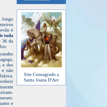
m longo
imeiros
tevão é
de toda
e 36 da
los:
grandes
agoga,
, e dos
, e não
Site Consagrado a
falava.
Santa Joana D'Arc
roferir
tinaram
uziram-
sseram:
Santo e