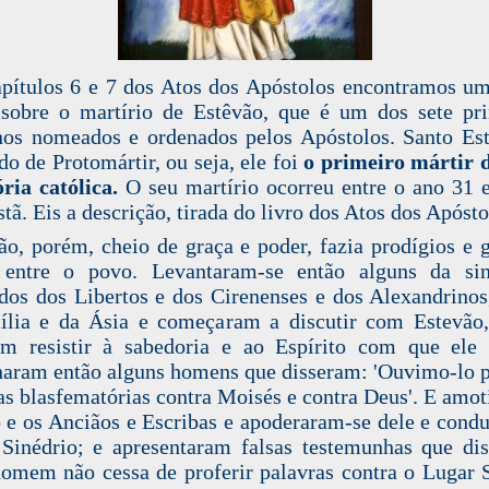
pítulos 6 e 7 dos Atos dos Apóstolos encontramos u
 sobre o martírio de Estêvão, que é um dos sete pr
os nomeados e ordenados pelos Apóstolos. Santo Es
o de Protomártir, ou seja, ele foi
o primeiro mártir 
ória católica.
O seu martírio ocorreu entre o ano 31 
stã. Eis a descrição, tirada do livro dos Atos dos Apósto
ão, porém, cheio de graça e poder, fazia prodígios e 
s entre o povo. Levantaram-se então alguns da sin
os dos Libertos e dos Cirenenses e dos Alexandrinos
ília e da Ásia e começaram a discutir com Estevão
m resistir à sabedoria e ao Espírito com que ele 
aram então alguns homens que disseram: 'Ouvimo-lo p
as blasfematórias contra Moisés e contra Deus'. E amo
 e os Anciãos e Escribas e apoderaram-se dele e cond
Sinédrio; e apresentaram falsas testemunhas que di
homem não cessa de proferir palavras contra o Lugar 