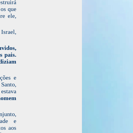
struirá
 os que
re ele,
Israel,
uvidos,
s pais.
diziam
ações e
 Santo,
 estava
o homem
njunto,
dade e
tos aos