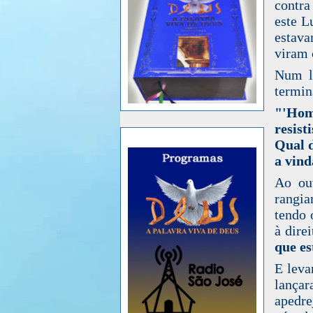
contra
este L
estava
viram 
Num lo
termin
"'Home
resist
Qual 
a vind
Ao ouv
rangia
tendo 
à dire
que es
E leva
lança
apedre