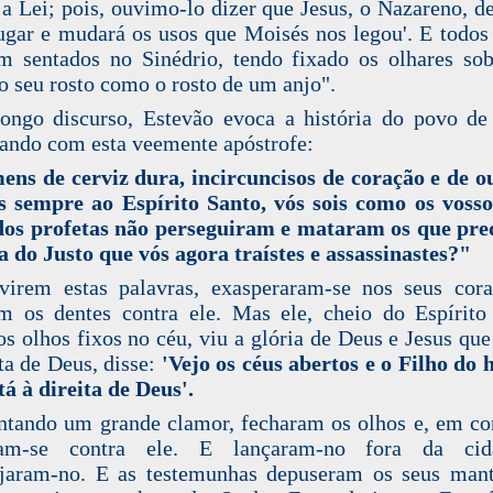
 a Lei; pois, ouvimo-lo dizer que Jesus, o Nazareno, de
ugar e mudará os usos que Moisés nos legou'. E todos
m sentados no Sinédrio, tendo fixado os olhares sob
o seu rosto como o rosto de um anjo".
ngo discurso, Estevão evoca a história do povo de 
ando com esta veemente apóstrofe:
ns de cerviz dura, incircuncisos de coração e de o
is sempre ao Espírito Santo, vós sois como os vosso
dos profetas não perseguiram e mataram os que pre
a do Justo que vós agora traístes e assassinastes?"
irem estas palavras, exasperaram-se nos seus cor
m os dentes contra ele. Mas ele, cheio do Espírito
os olhos fixos no céu, viu a glória de Deus e Jesus que
ita de Deus, disse:
'Vejo os céus abertos e o Filho d
tá à direita de Deus'.
ntando um grande clamor, fecharam os olhos e, em co
ram-se contra ele. E lançaram-no fora da ci
jaram-no. E as testemunhas depuseram os seus man