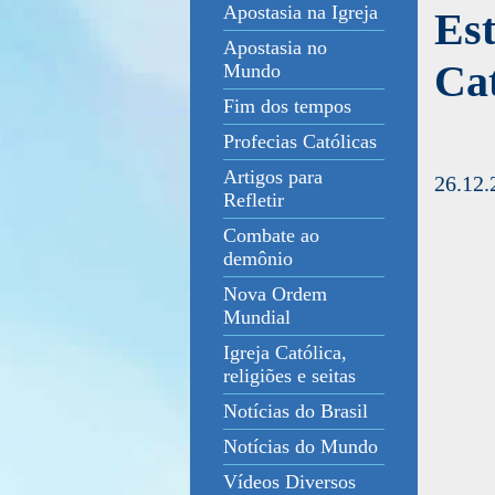
Apostasia na Igreja
Est
Apostasia no
Cat
Mundo
Fim dos tempos
Profecias Católicas
Artigos para
26.12.
Refletir
Combate ao
demônio
Nova Ordem
Mundial
Igreja Católica,
religiões e seitas
Notícias do Brasil
Notícias do Mundo
Vídeos Diversos