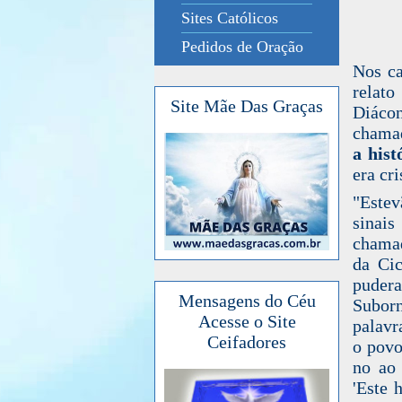
Sites Católicos
Pedidos de Oração
Nos ca
relato
Site Mãe Das Graças
Diácon
chamad
a hist
era cri
"Estev
sinai
chamad
da Cic
pudera
Mensagens do Céu
Suborn
Acesse o Site
palavr
Ceifadores
o povo
no ao 
'Este 