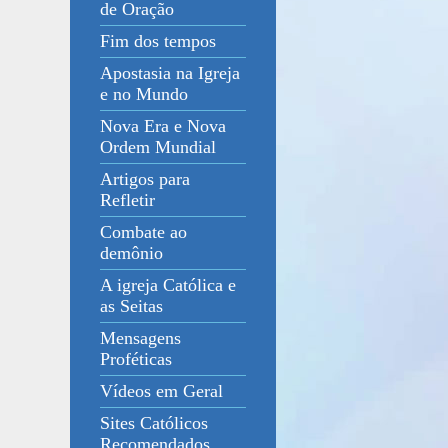
de Oração
Fim dos tempos
Apostasia na Igreja
e no Mundo
Nova Era e Nova
Ordem Mundial
Artigos para
Refletir
Combate ao
demônio
A igreja Católica e
as Seitas
Mensagens
Proféticas
Vídeos em Geral
Sites Católicos
Recomendados