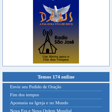
Temos 174 online
Envie seu Pedido de Oração
Fim dos tempos
Apostasia na Igreja e no Mundo
Nova Era e Nova Ordem Mundial