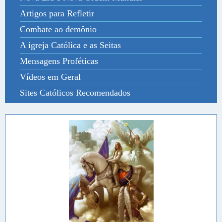
Artigos para Refletir
Combate ao demônio
A igreja Católica e as Seitas
Mensagens Proféticas
Vídeos em Geral
Sites Católicos Recomendados