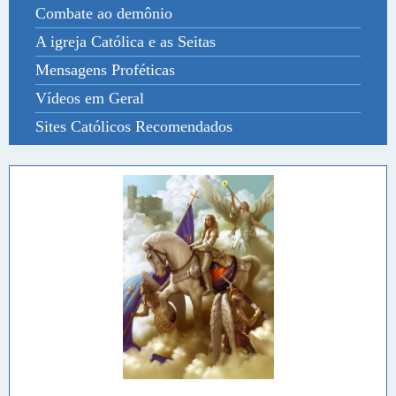
Combate ao demônio
A igreja Católica e as Seitas
Mensagens Proféticas
Vídeos em Geral
Sites Católicos Recomendados