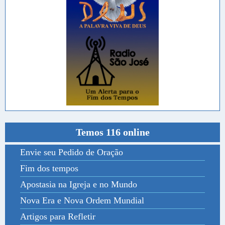
Temos 116 online
Envie seu Pedido de Oração
Fim dos tempos
Apostasia na Igreja e no Mundo
Nova Era e Nova Ordem Mundial
Artigos para Refletir