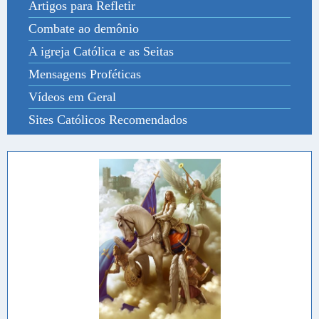
Artigos para Refletir
Combate ao demônio
A igreja Católica e as Seitas
Mensagens Proféticas
Vídeos em Geral
Sites Católicos Recomendados