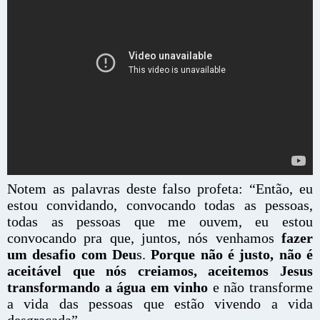
Notem as palavras deste falso profeta: “Então, eu
estou convidando, convocando todas as pessoas,
todas as pessoas que me ouvem, eu estou
convocando pra que, juntos, nós venhamos
fazer
um desafio com Deu
s.
Porque não é justo, não é
aceitável que nós creiamos, aceitemos Jesus
transformando a água em vinho
e não transforme
a vida das pessoas que estão vivendo a vida
desgraçada”.