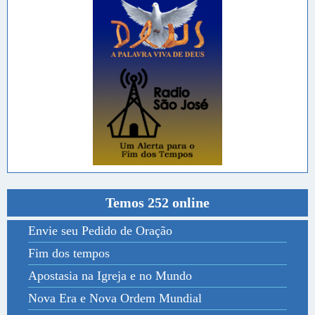
Temos 252 online
Envie seu Pedido de Oração
Fim dos tempos
Apostasia na Igreja e no Mundo
Nova Era e Nova Ordem Mundial