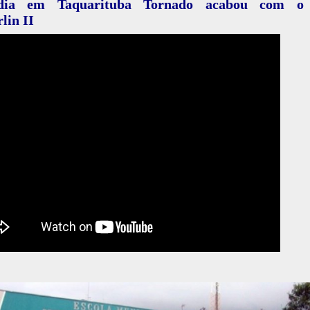
edia em Taquarituba Tornado acabou com o 
lin II