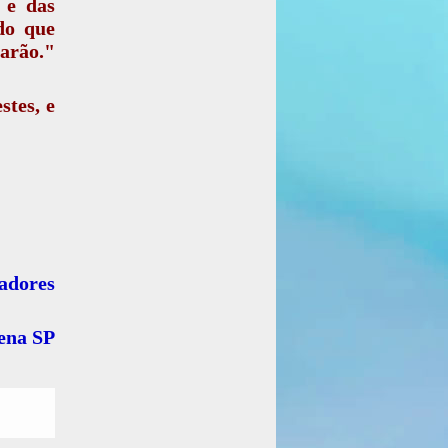
 e das
do que
arão."
stes, e
adores
rena SP