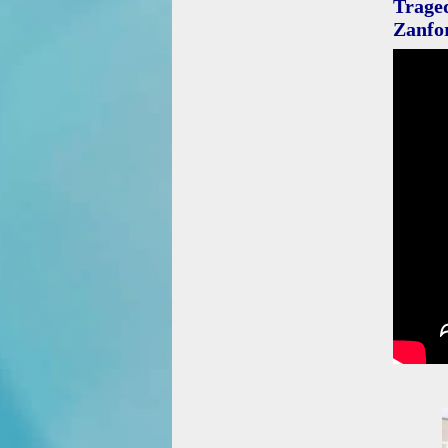
Trag
Zanfor