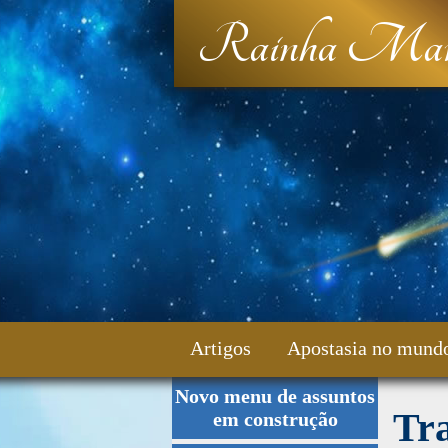
Rainha Mar
Artigos
Apostasia no mund
Novo menu de assuntos
Fale Conosco
Tr
em construção