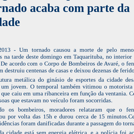
rnado acaba com parte da
dade
.2013 - Um tornado causou a morte de pelo meno
s na tarde deste domingo em Taquarituba, no interior
 De acordo com o Corpo de Bombeiros de Avaré, o f
 destruiu centenas de casas e deixou dezenas de ferido
utura metálica do ginásio de esportes da cidade de
 um jovem. O temporal também vitimou o motorista
 que caiu em uma ribanceira em função da ventania. C
soas que estavam no veículo foram socorridas.
do os bombeiros, moradores relataram que o fe
u por volta das 15h e durou cerca de 15 minutos.C
idências foram danificadas durante a passagem do torn
da cidade está sem energia elétrica, e a polícia foi a