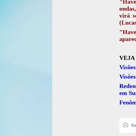
"Have
ondas
virá 
(Lucas
"Haver
aparec
VEJA
Visôes
Visôes
Redem
em Su
Fenôme
En