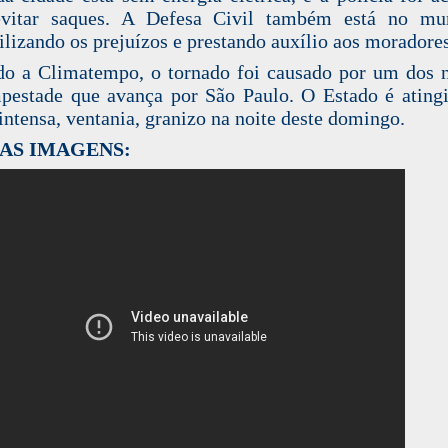
evitar saques. A Defesa Civil também está no mun
ilizando os prejuízos e prestando auxílio aos moradores
o a Climatempo, o tornado foi causado por um dos 
pestade que avança por São Paulo. O Estado é ating
intensa, ventania, granizo na noite deste domingo.
 AS IMAGENS: