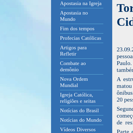
Apostasia na Igreja
To
Apostasia no
Ci
Mundo
Fim dos tempos
Profecias Católicas
Artigos para
23.09
Refletir
pessoa
Paulo.
Combate ao
também
demônio
A estr
Nova Ordem
Mundial
matou
ônibus
Igreja Católica,
20 pes
religiões e seitas
Segun
Notícias do Brasil
começo
Notícias do Mundo
de res
Vídeos Diversos
Parte 