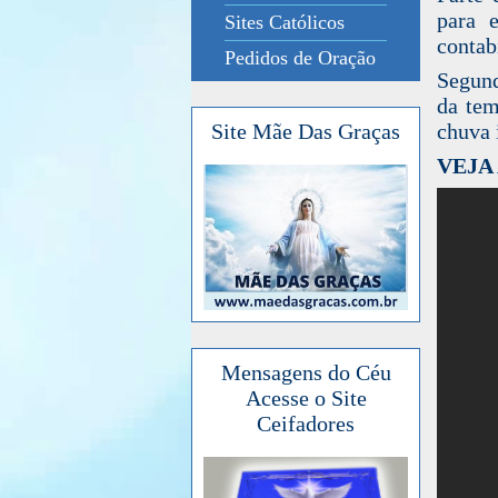
para 
Sites Católicos
contab
Pedidos de Oração
Segund
da tem
chuva 
Site Mãe Das Graças
VEJA
Mensagens do Céu
Acesse o Site
Ceifadores