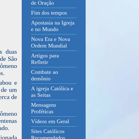
de Oração
Fim dos tempos
Apostasia na Igreja
e no Mundo
Nova Era e Nova
Ordem Mundial
s duas
Artigos para
 de São
Refletir
enômeno
Combate ao
s.
demônio
sabou e
A igreja Católica e
 de um
as Seitas
erca de
Mensagens
Proféticas
nômeno
entenas
Vídeos em Geral
ado.
Sites Católicos
cionada
Recomendados