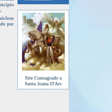
icípio
.
núcleos
ido por
Site Consagrado a
Santa Joana D'Arc