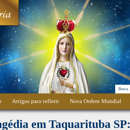
ia
o
Artigos para refletir
Nova Ordem Mundial
agédia em Taquarituba SP