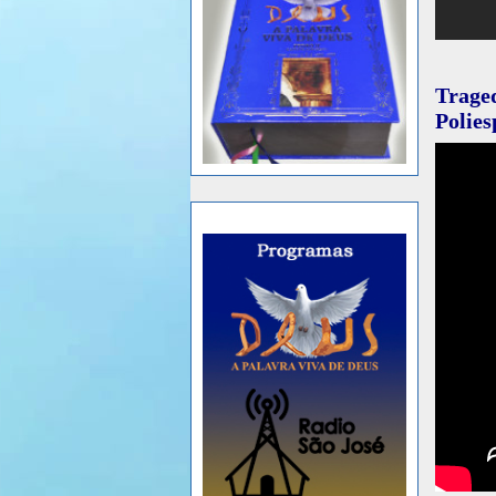
Trag
Polies