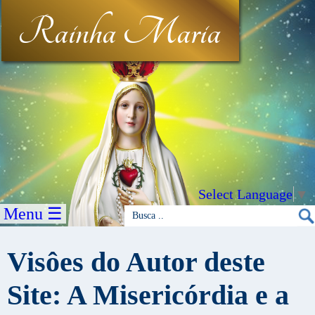
Rainha Maria
Select Language
▼
Menu ☰
Visôes do Autor deste
Site: A Misericórdia e a