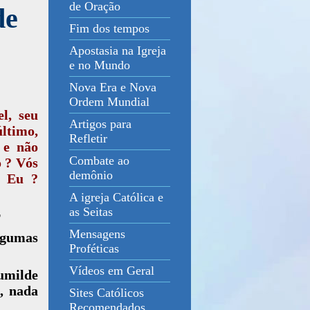
de Oração
de
Fim dos tempos
Apostasia na Igreja
e no Mundo
Nova Era e Nova
Ordem Mundial
l, seu
Artigos para
último,
Refletir
 e não
Combate ao
o ? Vós
demônio
r Eu ?
A igreja Católica e
as Seitas
r
Mensagens
lgumas
Proféticas
Vídeos em Geral
milde
, nada
Sites Católicos
Recomendados