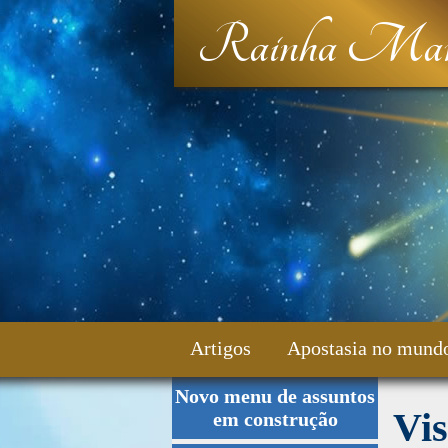
Rainha Mar
Artigos
Apostasia no mund
Novo menu de assuntos
Fale Conosco
Vis
em construção