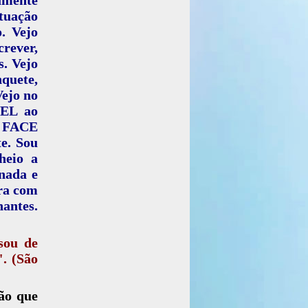
tuação
. Vejo
rever,
s. Vejo
quete,
Vejo no
EL ao
A FACE
e. Sou
heio a
nada e
ara com
antes.
sou de
". (São
ão que