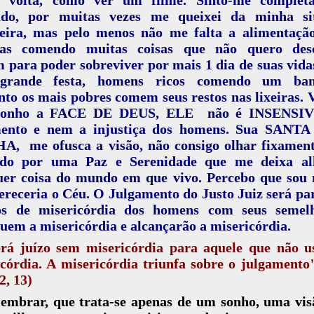
ado, por muitas vezes me queixei da minha si
ceira, mas pelo menos não me falta a alimentação
ças comendo muitas coisas que não quero desc
para poder sobreviver por mais 1 dia de suas vida
rande festa, homens ricos comendo um ban
to os mais pobres comem seus restos nas lixeiras. 
sonho a FACE DE DEUS, ELE não é INSENSIV
mento e nem a injustiça dos homens. Sua SANT
A, me ofusca a visão, não consigo olhar fixament
ido por uma Paz e Serenidade que me deixa al
uer coisa do mundo em que vivo. Percebo que sou 
receria o Céu. O Julgamento do Justo Juiz será p
os de misericórdia dos homens com seus semelh
uem a misericórdia e alcançarão a misericórdia.
rá juízo sem misericórdia para aquele que não u
córdia. A misericórdia triunfa sobre o julgamento
2, 13)
lembrar, que trata-se apenas de um sonho, uma vis