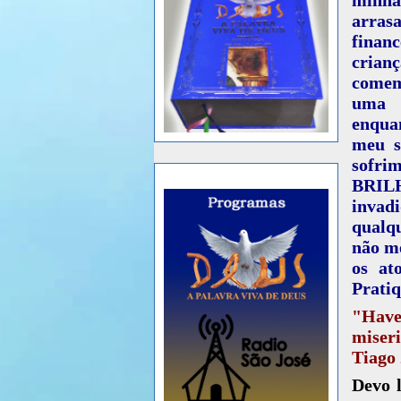
arras
finan
crian
comem 
uma g
enquan
meu 
sofri
BRILH
invad
qualq
não me
os at
Pratiq
"Have
miseri
Tiago 
Devo 