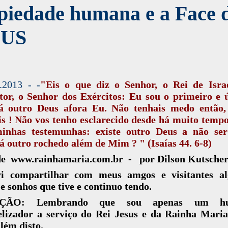
piedade humana e a Face 
US
.2013 - -
"Eis o que diz o Senhor, o Rei de Israe
or, o Senhor dos Exércitos: Eu sou o primeiro e 
á outro Deus afora Eu. Não tenhais medo então,
s ! Não vos tenho esclarecido desde há muito temp
minhas testemunhas: existe outro Deus a não se
 outro rochedo além de Mim ? " (Isaías 44. 6-8)
de www.rainhamaria.com.br - por Dilson Kutsche
vi compartilhar com meus amgos e visitantes a
 e sonhos que tive e continuo tendo.
ÇÃO: Lembrando que sou apenas um hu
elizador a serviço do Rei Jesus e da Rainha Maria
lém disto.