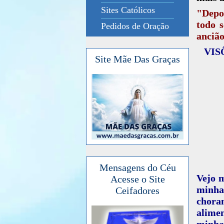
Sites Católicos
"Depoi
todo s
Pedidos de Oração
ancião
VIS
Site Mãe Das Graças
Mensagens do Céu
Vejo m
Acesse o Site
minha
Ceifadores
chora
alimen
minha