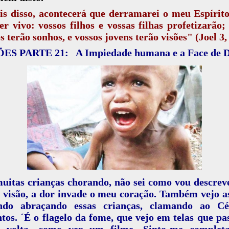
s disso, acontecerá que derramarei o meu Espírit
er vivo: vossos filhos e vossas filhas profetizarão;
s terão sonhos, e vossos jovens terão visões" (Joel 3, 
ÕES PARTE 21:
A Impiedade humana e a Face de
uitas crianças chorando, não sei como vou descrev
 visão, a dor invade o meu coração. Também vejo a
ndo abraçando essas crianças, clamando ao C
tos. ´É o flagelo da fome, que vejo em telas que p
 volta, como ver um filme. Sinto-me complet