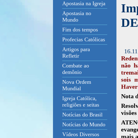
Apostasia na Igreja
Im
Apostasia no
DE
Mundo
Fim dos tempos
Profecias Católicas
Artigos para
16.11
Refletir
Redent
não h
Combate ao
tremai
demônio
sois 
Nova Ordem
Haverá
Mundial
Nota 
Igreja Católica,
religiões e seitas
Resol
visões
Notícias do Brasil
ATEN
Notícias do Mundo
evang
Vídeos Diversos
mais a