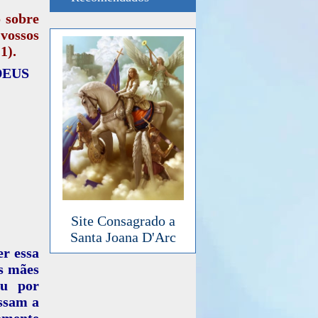
o sobre
 vossos
1).
 DEUS
Site Consagrado a
Santa Joana D'Arc
er essa
s mães
éu por
assam a
amente