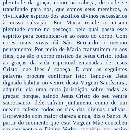
plenitude da graça, como na cabeça, de onde se
transfunde para nós, que somos seus membros, o
vivificador espírito dos auxílios divinos necessários
à nossa salvação. Em Maria reside a mesma
plenitude como no pescoço, pelo qual passa esse
espírito para comunicar-se ao resto do corpo. Com
cores mais vivas dá São Bernardo o mesmo
pensamento: Por meio de Maria transmitem-se aos
fiéis, que são o corpo místico de Jesus Cristo, todas
as graças da vida espiritual emanadas de Jesus
Cristo, que lhes é cabeça. E com as seguintes
palavras procura confirmar isto: Tendo-se Deus
dignado habitar no ventre desta Virgem Santíssima,
adquiriu ela uma certa jurisdição sobre todas as
graças: porque, saindo Jesus Cristo do seu ventre
sacrossanto, dele saíram juntamente como de um
oceano celeste todos os rios das divinas dádivas.
Escrevendo com maior clareza ainda, diz o Santo: A
partir do momento que esta Virgem Mãe concebeu
em seu ventre o Divino Verbo, adquiriu, por assim