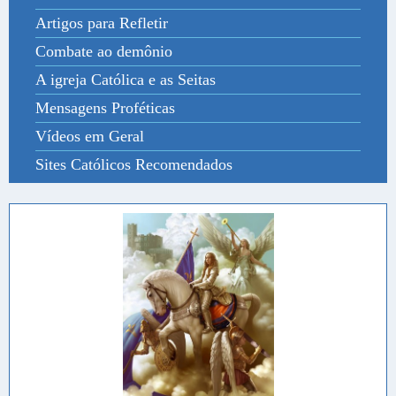
Artigos para Refletir
Combate ao demônio
A igreja Católica e as Seitas
Mensagens Proféticas
Vídeos em Geral
Sites Católicos Recomendados