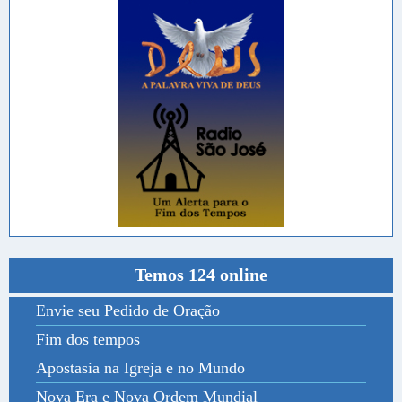
Temos 124 online
Envie seu Pedido de Oração
Fim dos tempos
Apostasia na Igreja e no Mundo
Nova Era e Nova Ordem Mundial