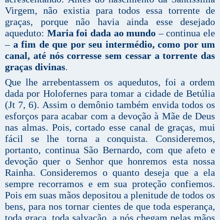
Virgem, não existia para todos essa torrente de
graças, porque não havia ainda esse desejado
aqueduto:
Maria foi dada ao mundo
– continua ele
–
a fim de que por seu intermédio, como por um
canal, até nós corresse sem cessar a torrente das
graças divinas
.
Que lhe arrebentassem os aquedutos, foi a ordem
dada por Holofernes para tomar a cidade de Betúlia
(Jt 7, 6). Assim o demônio também envida todos os
esforços para acabar com a devoção à Mãe de Deus
nas almas. Pois, cortado esse canal de graças, mui
fácil se lhe torna a conquista. Consideremos,
portanto, continua São Bernardo, com que afeto e
devoção quer o Senhor que honremos esta nossa
Rainha. Consideremos o quanto deseja que a ela
sempre recorramos e em sua proteção confiemos.
Pois em suas mãos depositou a plenitude de todos os
bens, para nos tornar cientes de que toda esperança,
toda graça, toda salvação, a nós chegam pelas mãos