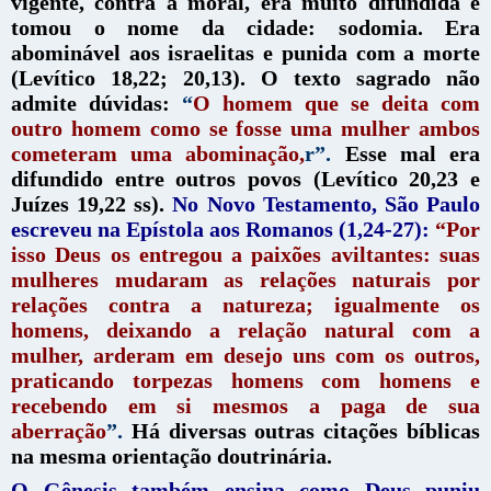
vigente, contra a moral, era muito difundida e
tomou o nome da cidade: sodomia. Era
abominável aos israelitas e punida com a morte
(Levítico 18,22; 20,13). O texto sagrado não
admite dúvidas:
“
O homem que se deita com
outro homem como se fosse uma mulher ambos
cometeram uma abominação,
r”.
Esse mal era
difundido entre outros povos (Levítico 20,23 e
Juízes 19,22 ss).
No Novo Testamento, São Paulo
escreveu na Epístola aos Romanos (1,24-27):
“Por
isso Deus os entregou a paixões aviltantes: suas
mulheres mudaram as relações naturais por
relações contra a natureza; igualmente os
homens, deixando a relação natural com a
mulher, arderam em desejo uns com os outros,
praticando torpezas homens com homens e
recebendo em si mesmos a paga de sua
aberração
”.
Há diversas outras citações bíblicas
na mesma orientação doutrinária.
O Gênesis também ensina como Deus puniu