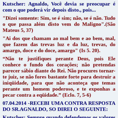
Kutscher: Agnaldo, Você devia se preocupar é
com o que poderá vir depois disto., pois...
"Dizei somente: Sim, se é sim; não, se é não. Tudo
o que passa além disto vem do Maligno".(São
Mateus 5, 37)
"Ai dos que chamam ao mal bem e ao bem, mal,
que fazem das trevas luz e da luz, trevas, do
amargo, doce e do doce, amargo" (Is 5. 20).
“Não te justifiques perante Deus, pois Ele
conhece o fundo dos corações; não pretendas
parecer sábio diante do Rei. Não procures tornar-
te juiz, se não fores bastante forte para destruir a
iniqüidade, para que não aconteça que temas
perante um homem poderoso, e te exponhas a
pecar contra a eqüidade.” (Eclo. 7, 5-6)
07.04.2014 -RECEBI UMA CONTRA RESPOSTA
DO SR.AGNALDO, SO DIREI O SEGUINTE:
Kutscher: Sempre quando defendemos os valores