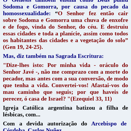
Sodoma e Gomorra
,
por causa do pecado da
homossexualidade:
“
O Senhor fez então cair
sobre Sodoma e Gomorra uma chuva de enxofre
e de fogo, vinda do Senhor, do céu. E destruiu
essas cidades e toda a planície, assim como todos
os habitantes das cidades e a vegetação do solo”
(Gen 19, 24-25).
Mas, diz também na Sagrada Escritura:
"Dize-lhes isto: Por minha vida - oráculo do
Senhor Javé -, não me comprazo com a morte do
pecador, mas antes com a sua conversão, de modo
que tenha a vida. Convertei-vos! Afastai-vos do
mau caminho que seguis; por que haveis de
perecer, ó casa de Israel? "(Ezequiel 33, 11)
Igreja Católica argentina batizou a filha de
lésbicas, com...
Com a devida autorização do
Arcebispo de
Córdoba, Carlos Nuñez.