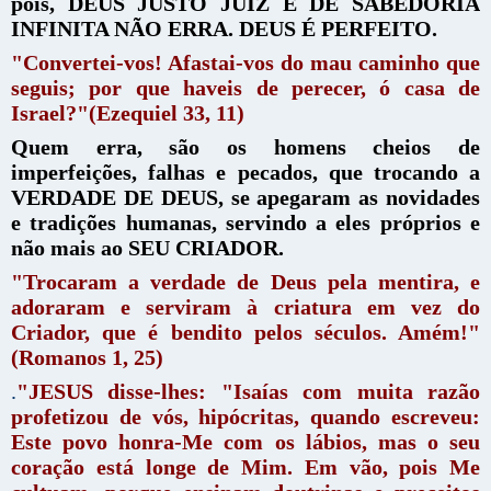
pois, DEUS JUSTO JUIZ E DE SABEDORIA
INFINITA NÃO ERRA. DEUS É PERFEITO.
"Convertei-vos! Afastai-vos do mau caminho que
seguis; por que haveis de perecer, ó casa de
Israel?"(Ezequiel 33, 11)
Quem erra, são os homens cheios de
imperfeições, falhas e pecados, que trocando a
VERDADE DE DEUS, se apegaram as novidades
e tradições humanas, servindo a eles próprios e
não mais ao SEU CRIADOR.
"Trocaram a verdade de Deus pela mentira, e
adoraram e serviram à criatura em vez do
Criador, que é bendito pelos séculos. Amém!"
(Romanos 1, 25)
.
"JESUS disse-lhes: "Isaías com muita razão
profetizou de vós, hipócritas, quando escreveu:
Este povo honra-Me com os lábios, mas o seu
coração está longe de Mim. Em vão, pois Me