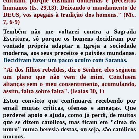
cultuam, porque ensinam doutrinas e preceitos
humanos (Is. 29,13). Deixando o mandamento de
DEUS, vos apegais à tradição dos homens." (Mc.
7, 6-9)
Tembém não me voltarei contra a Sagrada
Escritura, só porque os homens decidiram por
vontade própria adaptar a Igreja a sociedade
moderna, aos seus preceitos e paixões mundanas
.
Decidiram fazer um pacto oculto com Satanás.
"Ai dos filhos rebeldes, diz o Senhor, eles seguem
um plano que não vem de mim. Concluem
alianças sem o meu consentimento, acumulando,
assim, falta sobre falta". (Isaías 30, 1)
Estou convicto que continuarei recebendo por
email muitas criticas, ofensas e ameaças. Que
perderei apoio e ajuda, como já perdi, de muitos
que se dizem católicos, mas ficam em "cima do
muro" numa heresia destas, ou seja, são católicos
mornos.