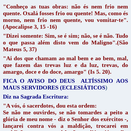
"Conheço as tuas obras: não és nem frio nem
quente. Oxalá fosses frio ou quente! Mas, como és
morno, nem frio nem quente, vou vomitar-te".
(Apocalipse 3, 15 -16)
"Dizei somente: Sim, se é sim; não, se é não. Tudo
o que passa além disto vem do Maligno".(São
Mateus 5, 37)
"Ai dos que chamam ao mal bem e ao bem, mal,
que fazem das trevas luz e da luz, trevas, do
amargo, doce e do doce, amargo" (Is 5. 20).
FICA O AVISO DO DEUS ALTÍSSIMO AOS
MAUS SERVIDORES (ECLESIÁTICOS
)
Diz na Sagrada Escritura:
"A vós, ó sacerdotes, dou esta ordem:
Se não me ouvirdes, se não tomardes a peito a
glória de meu nome - diz o Senhor dos exércitos -,
lançarei contra vós a maldição, trocarei em