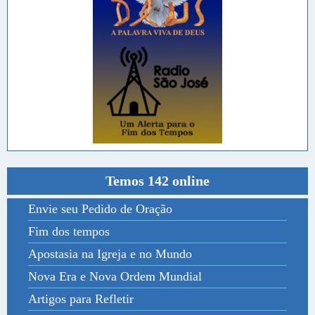
Temos 142 online
Envie seu Pedido de Oração
Fim dos tempos
Apostasia na Igreja e no Mundo
Nova Era e Nova Ordem Mundial
Artigos para Refletir