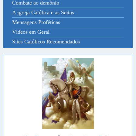
Combate ao demônio
A igreja Católica e as Seitas
Mensagens Proféticas
Vídeos em Geral
Sites Católicos Recomendados