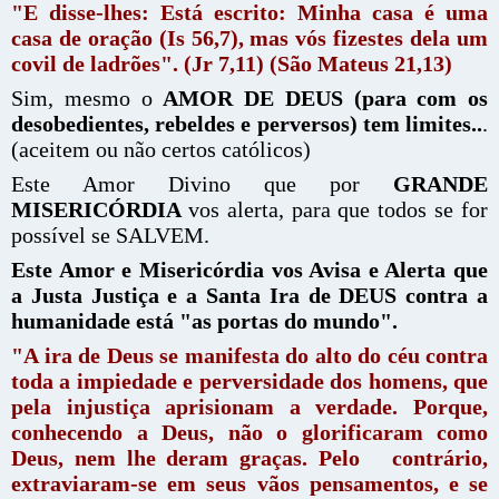
"E disse-lhes: Está escrito: Minha casa é uma
casa de oração (Is 56,7), mas vós fizestes dela um
covil de ladrões". (Jr 7,11) (São Mateus 21,13)
Sim, mesmo o
AMOR DE DEUS (para com os
desobedientes, rebeldes e perversos) tem limites..
.
(aceitem ou não certos católicos)
Este Amor Divino que por
GRANDE
MISERICÓRDIA
vos alerta, para que todos se for
possível se SALVEM.
Este Amor e Misericórdia vos Avisa e Alerta que
a Justa Justiça e a Santa Ira de DEUS contra a
humanidade está "as portas do mundo".
"A ira de Deus se manifesta do alto do céu contra
toda a impiedade e perversidade dos homens, que
pela injustiça aprisionam a verdade. Porque,
conhecendo a Deus, não o glorificaram como
Deus, nem lhe deram graças. Pelo contrário,
extraviaram-se em seus vãos pensamentos, e se