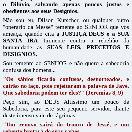
o Dilúvio, salvando apenas poucos justos e
obedientes aos seus Desígnios.
Não sou eu, Dilson Kutscher, ou qualquer outro
"operário da Messe" temente ao SENHOR que vos
ameaça, quando cita a
JUSTIÇA DEUS e a SUA
SANTA IRA
Iminente contra a rebelião da
humanidade as
SUAS LEIS, PRECEITOS E
DESIGNIOS.
Sou temente ao SENHOR e não quero a sabedoria
confusa dos homens...
"Os sábios ficarão confusos, desnorteados, e
cairão no laço, pois rejeitaram a palavra de Javé.
Que sabedoria podem ter eles?" (Jeremias 8, 9)
Peço sim, ao DEUS Altissimo um pouco de
Sabedoria, para este seu pequeno servidor, diante
deste imenso vale de lágrimas...
"Um renovo sairá do tronco de Jessé, e um
rebento brotará de suas raízes.