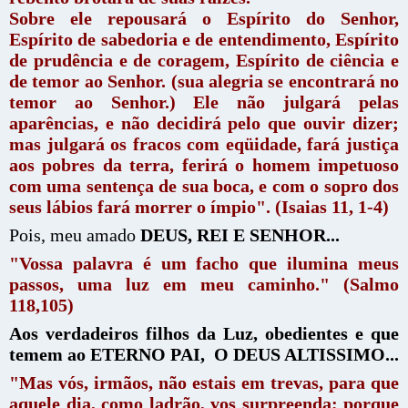
Sobre ele repousará o Espírito do Senhor,
Espírito de sabedoria e de entendimento, Espírito
de prudência e de coragem, Espírito de ciência e
de temor ao Senhor. (sua alegria se encontrará no
temor ao Senhor.) Ele não julgará pelas
aparências, e não decidirá pelo que ouvir dizer;
mas julgará os fracos com eqüidade, fará justiça
aos pobres da terra, ferirá o homem impetuoso
com uma sentença de sua boca, e com o sopro dos
seus lábios fará morrer o ímpio". (Isaias 11, 1-4)
Pois, meu amado
DEUS, REI E SENHOR...
"Vossa palavra é um facho que ilumina meus
passos, uma luz em meu caminho." (Salmo
118,105)
Aos verdadeiros filhos da Luz, obedientes e que
temem ao ETERNO PAI, O DEUS ALTISSIMO...
"Mas vós, irmãos, não estais em trevas, para que
aquele dia, como ladrão, vos surpreenda; porque