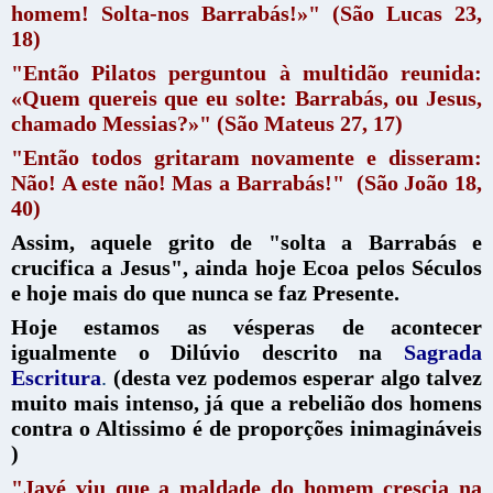
homem! Solta-nos Barrabás!»" (São Lucas 23,
18)
"Então Pilatos perguntou à multidão reunida:
«Quem quereis que eu solte: Barrabás, ou Jesus,
chamado Messias?»" (São Mateus 27, 17)
"Então todos gritaram novamente e disseram:
Não! A este não! Mas a Barrabás!" (São João 18,
40)
Assim, aquele grito de "solta a Barrabás e
crucifica a Jesus", ainda hoje Ecoa pelos Séculos
e hoje mais do que nunca se faz Presente.
Hoje estamos as vésperas de acontecer
igualmente o Dilúvio descrito na
Sagrada
Escritura
.
(desta vez podemos esperar algo talvez
muito mais intenso, já que a rebelião dos homens
contra o Altissimo é de proporções inimagináveis
)
"Javé viu que a maldade do homem crescia na