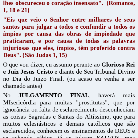
lhes obscureceu o coração insensato". (Romanos,
1, 18 e 21)
"Eis que veio o Senhor entre milhares de seus
santos para julgar a todos e confundir a todos os
ímpios por causa das obras de impiedade que
praticaram, e por causa de todas as palavras
injuriosas que eles, ímpios, têm proferido contra
Deus". (São Judas 1, 15)
O que vou dizer, eu assumo perante ao
Glorioso Rei
e Juiz Jesus Cristo
e diante de Seu Tribunal Divino
no Dia do Juizo Final. (ou acaso eu venha a ser
chamado antes)
No
JULGAMENTO FINAL
, haverá mais
MIsericórdia para muitas "prostitutas", que por
ignorância ou falta de esclarecimento desconheciam
as coisas Sagradas e Santas do Altíssimo, que para
muitos eclesiásticos e demais católicos que são
esclarecidos, conhecem os ensinamentos de DEUS e
se achando sábios, já se julgam SALVOS, mas