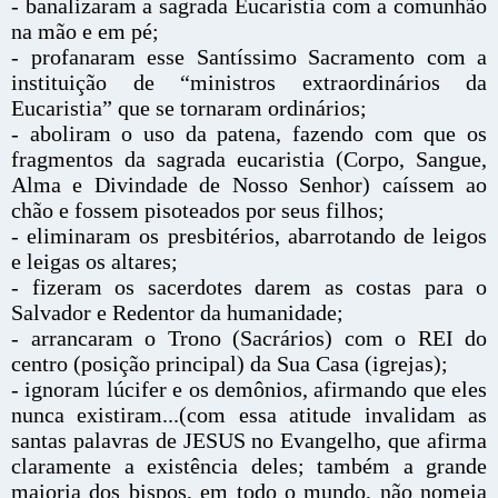
- banalizaram a sagrada Eucaristia com a comunhão
na mão e em pé;
- profanaram esse Santíssimo Sacramento com a
instituição de “ministros extraordinários da
Eucaristia” que se tornaram ordinários;
- aboliram o uso da patena, fazendo com que os
fragmentos da sagrada eucaristia (Corpo, Sangue,
Alma e Divindade de Nosso Senhor) caíssem ao
chão e fossem pisoteados por seus filhos;
- eliminaram os presbitérios, abarrotando de leigos
e leigas os altares;
- fizeram os sacerdotes darem as costas para o
Salvador e Redentor da humanidade;
- arrancaram o Trono (Sacrários) com o REI do
centro (posição principal) da Sua Casa (igrejas);
- ignoram lúcifer e os demônios, afirmando que eles
nunca existiram...(com essa atitude invalidam as
santas palavras de JESUS no Evangelho, que afirma
claramente a existência deles; também a grande
maioria dos bispos, em todo o mundo, não nomeia