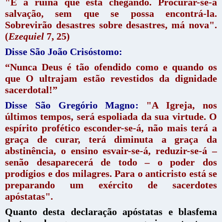
"É a ruína que está chegando. Procurar-se-á
salvação, sem que se possa encontrá-la.
Sobrevirão desastres sobre desastres, má nova".
(
Ezequiel
7, 25)
Disse São João Crisóstomo:
“Nunca Deus é tão ofendido como e quando os
que O ultrajam estão revestidos da dignidade
sacerdotal!”
Disse São Gregório Magno:
"A Igreja, nos
últimos tempos, será espoliada da sua virtude. O
espírito profético esconder-se-á, não mais terá a
graça de curar, terá diminuta a graça da
abstinência, o ensino esvair-se-á, reduzir-se-á –
senão desaparecerá de todo – o poder dos
prodígios e dos milagres. Para o anticristo está se
preparando um exército de sacerdotes
apóstatas".
Quanto desta declaração apóstatas e blasfema