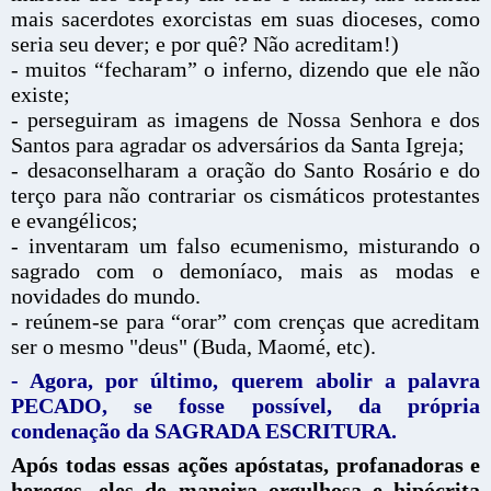
mais sacerdotes exorcistas em suas dioceses, como
seria seu dever; e por quê? Não acreditam!)
- muitos “fecharam” o inferno, dizendo que ele não
existe;
- perseguiram as imagens de Nossa Senhora e dos
Santos para agradar os adversários da Santa Igreja;
- desaconselharam a oração do Santo Rosário e do
terço para não contrariar os cismáticos protestantes
e evangélicos;
- inventaram um falso ecumenismo, misturando o
sagrado com o demoníaco, mais as modas e
novidades do mundo.
- reúnem-se para “orar” com crenças que acreditam
ser o mesmo "deus" (Buda, Maomé, etc).
- Agora, por último, querem abolir a palavra
PECADO, se fosse possível, da própria
condenação da SAGRADA ESCRITURA.
Após todas essas ações apóstatas, profanadoras e
hereges, eles de maneira orgulhosa e hipócrita