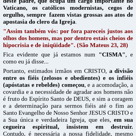
deste padre, que ocupa um cargo importante no
Vaticano, os católicos modernistas, cegos de
orgulho, sempre fazem vistas grossas aos atos de
apostasia do clero da Igreja
.
"Assim também vós: por fora pareceis justos aos
olhos dos homens, mas por dentro estais cheios de
hipocrisia e de iniqüidade". (São Mateus 23, 28)
Fica evidente que já estamos num
"CISMA"
, e
como eu já disse...
Portanto, estimados irmãos em CRISTO,
a divisão
entre os fiéis (zelosos e obedientes) e os infiéis
(apóstatas e rebeldes) começou
, e a acomodação, a
covardia e a necessidade de agradar aos homens não
é fruto do Espírito Santo de DEUS, e sim a coragem
e a determinação para sermos fiéis até o fim ao
Santo Evangelho de Nosso Senhor JESUS CRISTO e
a Sua única e verdadeira Igreja, que eles,
em sua
cegueira espiritual, insistem em destruir.
Contudo, é necessária a nossa fidelidade, mesmo