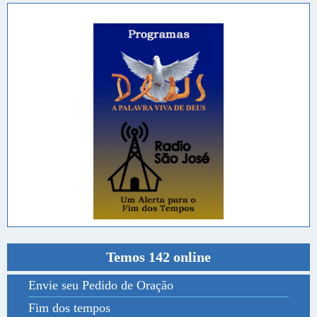
Temos 142 online
Envie seu Pedido de Oração
Fim dos tempos