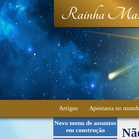
Rainha Mar
Artigos
Apostasia no mund
Novo menu de assuntos
Fale Conosco
Não
em construção