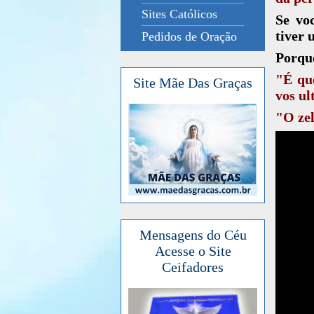
Sites Católicos
Se voc
tiver 
Pedidos de Oração
Porque
"É que
Site Mãe Das Graças
vos ul
"O zel
Mensagens do Céu
Acesse o Site
Ceifadores