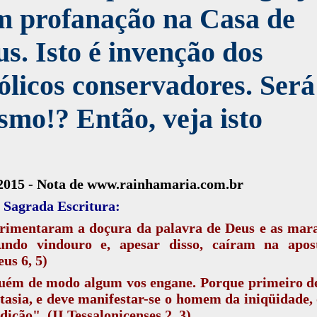
m profanação na Casa de
s. Isto é invenção dos
ólicos conservadores. Será
mo!? Então, veja isto
.2015 - Nota de www.rainhamaria.com.br
 Sagrada Escritura:
rimentaram a doçura da palavra de Deus e as mara
ndo vindouro e, apesar disso, caíram na apost
us 6, 5)
uém de modo algum vos engane. Porque primeiro de
tasia, e deve manifestar-se o homem da iniqüidade, 
dição". (II Tessalonicenses 2, 3)