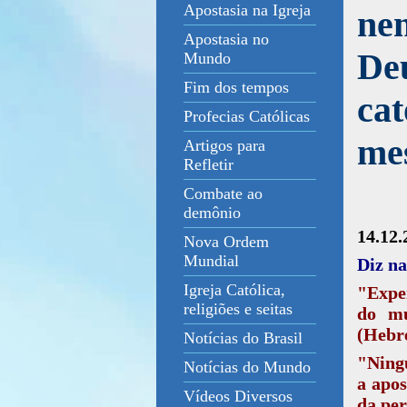
Apostasia na Igreja
ne
Apostasia no
Deu
Mundo
Fim dos tempos
cat
Profecias Católicas
mes
Artigos para
Refletir
Combate ao
demônio
14.12
Nova Ordem
Mundial
Diz na
Igreja Católica,
"Expe
religiões e seitas
do mu
(Hebre
Notícias do Brasil
"Ning
Notícias do Mundo
a apos
Vídeos Diversos
da per