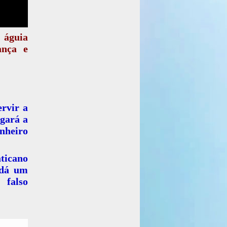
 águia
ança e
ervir a
egará a
inheiro
aticano
 dá um
 falso