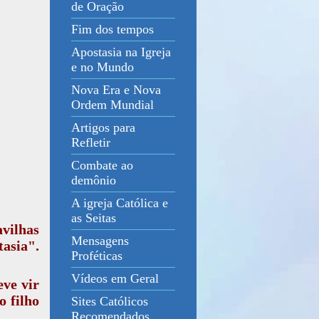
de Oração
Fim dos tempos
Apostasia na Igreja
e no Mundo
Nova Era e Nova
Ordem Mundial
Artigos para
Refletir
Combate ao
demônio
A igreja Católica e
as Seitas
vilhas
Mensagens
asia".
Proféticas
Vídeos em Geral
ve vir
o filho
Sites Católicos
Recomendados