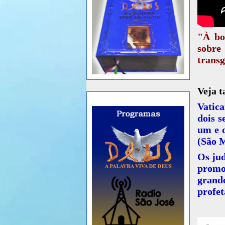
"À bo
sobre
transg
Veja 
Vatica
dois s
um e d
(São M
Os jud
promo
grand
profet