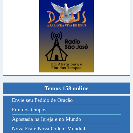
Temos 158 online
Envie seu Pedido de Oração
Fim dos tempos
Apostasia na Igreja e no Mundo
Nova Era e Nova Ordem Mundial