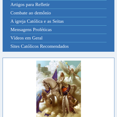
Artigos para Refletir
Combate ao demônio
A igreja Católica e as Seitas
Mensagens Proféticas
Vídeos em Geral
Sites Católicos Recomendados