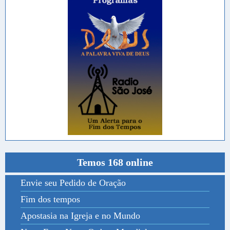
Temos 168 online
Envie seu Pedido de Oração
Fim dos tempos
Apostasia na Igreja e no Mundo