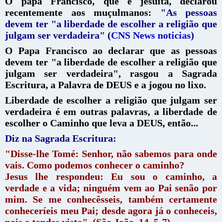
O papa Francisco, que é jesuita, declarou
recentemente
aos muçulmanos:
"As pessoas
devem ter "a liberdade de escolher a religião que
julgam ser verdadeira" (
CNS News noticias
)
O Papa Francisco ao declarar que as pessoas
devem ter "a liberdade de escolher a religião que
julgam ser verdadeira", rasgou a Sagrada
Escritura, a Palavra de DEUS e a jogou no lixo.
Liberdade de escolher a religião que julgam ser
verdadeira é em outras palavras, a liberdade de
escolher o Caminho que leva a DEUS, então...
Diz na Sagrada Escritura:
"Disse-lhe Tomé: Senhor, não sabemos para onde
vais. Como podemos conhecer o caminho?
Jesus lhe respondeu: Eu sou o caminho, a
verdade e a vida; ninguém vem ao Pai senão por
mim. Se me conhecêsseis, também certamente
conheceríeis meu Pai; desde agora já o conheceis,
pois o tendes visto". (São João, 14, 5-7)