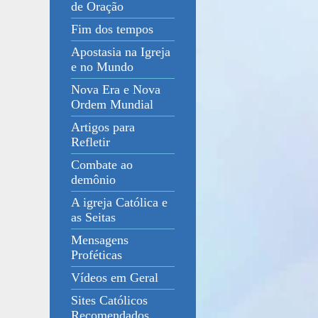
de Oração
Fim dos tempos
Apostasia na Igreja
e no Mundo
Nova Era e Nova
Ordem Mundial
Artigos para
Refletir
Combate ao
demônio
A igreja Católica e
as Seitas
Mensagens
Proféticas
Vídeos em Geral
Sites Católicos
Recomendados