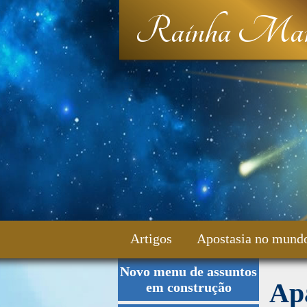
Rainha Mar
Artigos
Apostasia no mund
Novo menu de assuntos
Fale Conosco
Ap
em construção