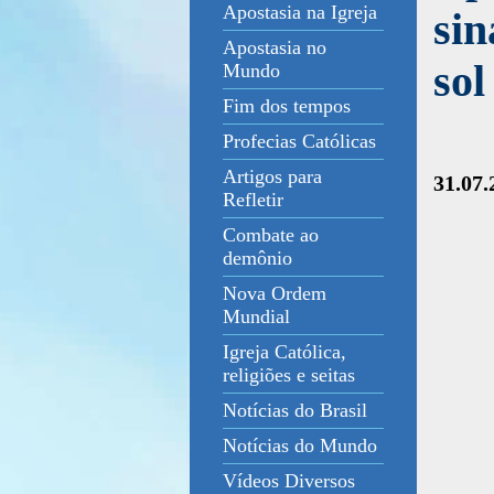
Apostasia na Igreja
sin
Apostasia no
sol
Mundo
Fim dos tempos
Profecias Católicas
Artigos para
31.07.
Refletir
Combate ao
demônio
Nova Ordem
Mundial
Igreja Católica,
religiões e seitas
Notícias do Brasil
Notícias do Mundo
Vídeos Diversos