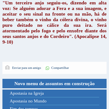
"Um terceiro anjo seguiu-os, dizendo em alta
voz: Se alguém adorar a Fera e a sua imagem, e
aceitar o seu sinal na fronte ou na mão, há de
beber também o vinho da cólera divina, o vinho
puro deitado no cálice da sua ira. Será
atormentado pelo fogo e pelo enxofre diante dos
seus santos anjos e do Cordeiro". (Apocalipse 14,
9-10)
Enviar para um amigo
Compartilhar
Novo menu de assuntos em construção
Apostasia na Igreja
Apostasia no Mundo
Fim dos tempos