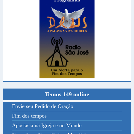
Temos 149 online
Envie seu Pedido de Oração
Fim dos tempos
Apostasia na Igreja e no Mundo