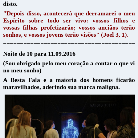
disto.
"Depois disso, acontecerá que derramarei o meu
Espírito sobre todo ser vivo: vossos filhos e
vossas filhas profetizarão; vossos anciãos terão
sonhos, e vossos jovens terão visões" (Joel 3, 1).
=======================================
Noite de 10 para 11.09.2016
(Sou obrigado pelo meu coração a contar o que vi
no meu sonho)
A Besta Fala e a maioria dos homens ficarão
maravilhados, aderindo sua marca maligna.