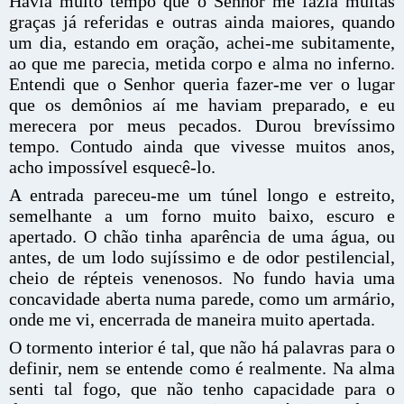
Havia muito tempo que o Senhor me fazia muitas
graças já referidas e outras ainda maiores, quando
um dia, estando em oração, achei-me subitamente,
ao que me parecia, metida corpo e alma no inferno.
Entendi que o Senhor queria fazer-me ver o lugar
que os demônios aí me haviam preparado, e eu
merecera por meus pecados. Durou brevíssimo
tempo. Contudo ainda que vivesse muitos anos,
acho impossível esquecê-lo.
A entrada pareceu-me um túnel longo e estreito,
semelhante a um forno muito baixo, escuro e
apertado. O chão tinha aparência de uma água, ou
antes, de um lodo sujíssimo e de odor pestilencial,
cheio de répteis venenosos. No fundo havia uma
concavidade aberta numa parede, como um armário,
onde me vi, encerrada de maneira muito apertada.
O tormento interior é tal, que não há palavras para o
definir, nem se entende como é realmente. Na alma
senti tal fogo, que não tenho capacidade para o