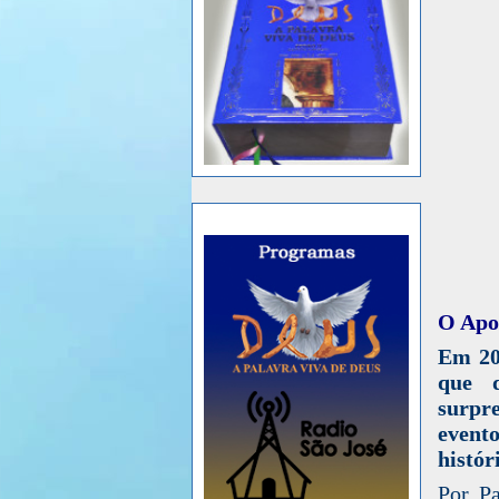
O Apoc
Em 20
que 
surpre
event
histó
Por Pa