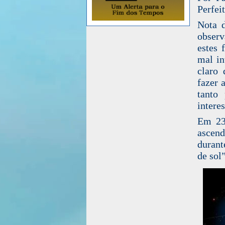
Perfei
Nota d
observ
estes 
mal in
claro 
fazer 
tanto
intere
Em 23
ascend
durant
de sol