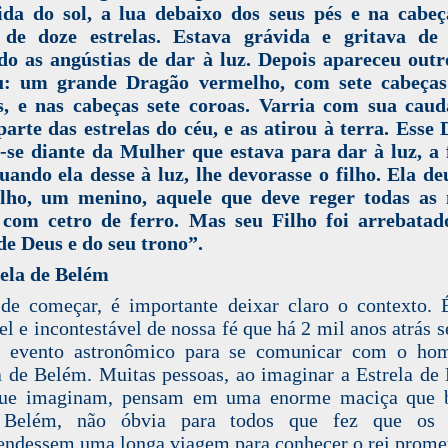
tida do sol, a lua debaixo dos seus pés e na cabe
 de doze estrelas. Estava grávida e gritava de 
do as angústias de dar à luz. Depois apareceu outr
u: um grande Dragão vermelho, com sete cabeças
es, e nas cabeças sete coroas. Varria com sua cau
parte das estrelas do céu, e as atirou à terra. Esse
-se diante da Mulher que estava para dar à luz, a
uando ela desse à luz, lhe devorasse o filho. Ela de
lho, um menino, aquele que deve reger todas as 
 com cetro de ferro. Mas seu Filho foi arrebatad
de Deus e do seu trono”.
ela de Belém
de começar, é importante deixar claro o contexto. 
el e incontestável de nossa fé que há 2 mil anos atrás s
 evento astronômico para se comunicar com o ho
a de Belém. Muitas pessoas, ao imaginar a Estrela de
que imaginam, pensam em uma enorme maciça que b
 Belém, não óbvia para todos que fez que os
ndessem uma longa viagem para conhecer o rei prome