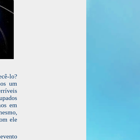
ecê-lo?
nos um
ríveis
upados
mos em
 mesmo,
com ele
evento