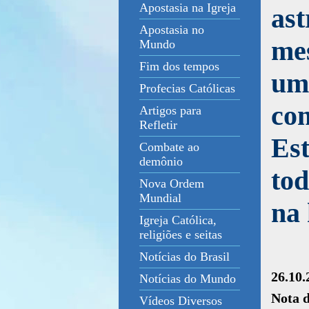
Apostasia na Igreja
as
Apostasia no
mes
Mundo
Fim dos tempos
um
Profecias Católicas
com
Artigos para
Refletir
Est
Combate ao
demônio
tod
Nova Ordem
Mundial
na 
Igreja Católica,
religiões e seitas
Notícias do Brasil
26.10.
Notícias do Mundo
Nota 
Vídeos Diversos