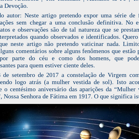
ta Devoção.
o autor: Neste artigo pretendo expor uma série de 
ações sem chegar a uma conclusão definitiva. No e
fatos e observações são de tal natureza que se presta
terpretados quando observados e identificados. Quero
que neste artigo não pretendo vaticinar nada. Limi
alguns comentários sobre alguns fenômenos que estão p
 por parte do céu e como dos homens, que pod
ssantes para quem estiver ciente deles.
 de setembro de 2017 a constelação de Virgem com
endo logo atrás (a mulher vestida de sol). Isto aco
e o centésimo aniversário das aparições da “Mulher 
”, Nossa Senhora de Fátima em 1917. O que significa is