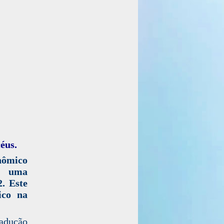
éus.
nômico
m uma
2. Este
ico na
radução