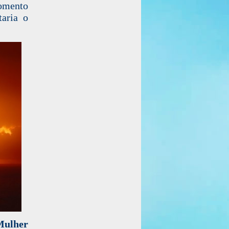
omento
taria o
Mulher