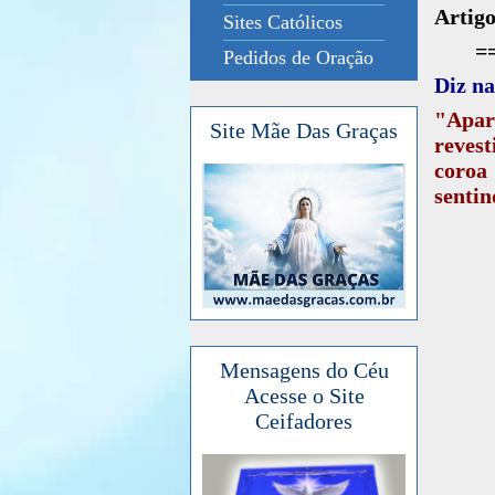
Artigo
Sites Católicos
=
Pedidos de Oração
Diz na
"Apar
Site Mãe Das Graças
reves
coroa
sentin
Mensagens do Céu
Acesse o Site
Ceifadores