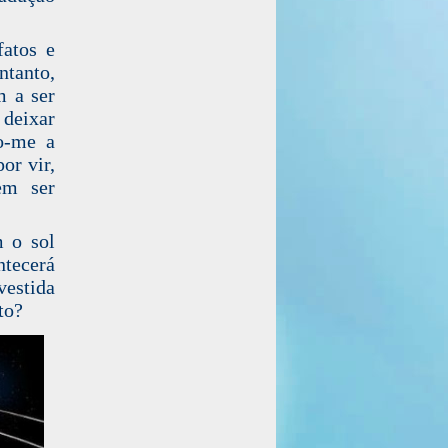
fatos e
ntanto,
m a ser
 deixar
to-me a
or vir,
em ser
 o sol
ntecerá
vestida
to?