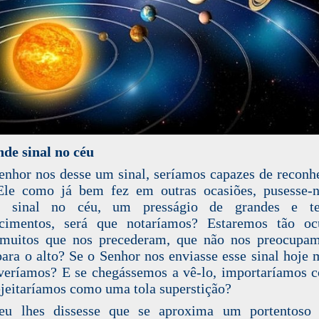
de sinal no céu
enhor nos desse um sinal, seríamos capazes de reconh
Ele como já bem fez em outras ocasiões, pusesse-
e sinal no céu, um presságio de grandes e ter
ecimentos, será que notaríamos? Estaremos tão oc
muitos que nos precederam, que não nos preocupa
para o alto? Se o Senhor nos enviasse esse sinal hoje
veríamos? E se chegássemos a vê-lo, importaríamos 
ejeitaríamos como uma tola superstição?
eu lhes dissesse que se aproxima um portentoso 