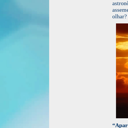
astro
asseme
olhar?
“Apar