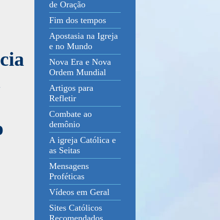
de Oração
Fim dos tempos
Apostasia na Igreja
e no Mundo
cia
Nova Era e Nova
Ordem Mundial
.
Artigos para
Refletir
Combate ao
o
demônio
A igreja Católica e
as Seitas
Mensagens
Proféticas
Vídeos em Geral
Sites Católicos
Recomendados