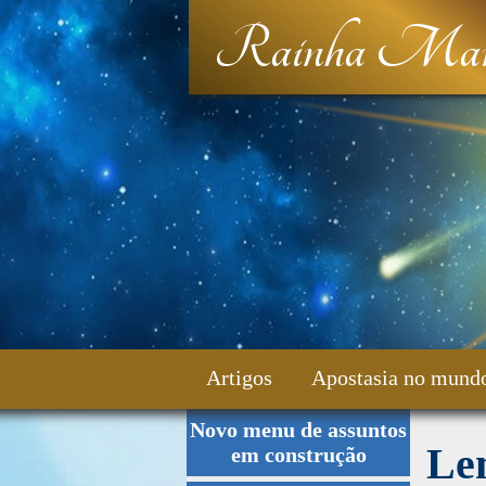
Rainha Mar
Artigos
Apostasia no mund
Novo menu de assuntos
Fale Conosco
Le
em construção