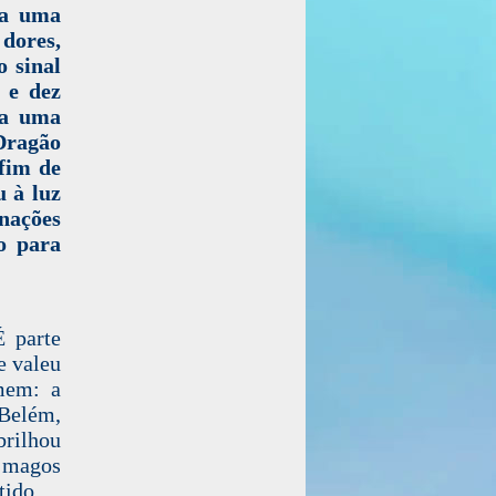
ça uma
dores,
o sinal
 e dez
da uma
 Dragão
 fim de
u à luz
nações
o para
É parte
e valeu
mem: a
 Belém,
rilhou
 magos
tido.