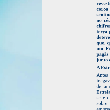
reves
coroa
sentin
no cé
chifr
terça 
deteve
que, q
um Fi
pagãs
junto 
A Estr
Antes 
inegáv
de um
Estrel
se é 
sobre
empree