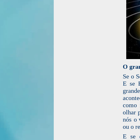
O gran
Se o S
E se 
grand
acont
como 
olhar 
nós o 
ou o r
E se 