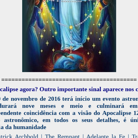
========================================
alipse agora? Outro importante sinal aparece nos c
 de novembro de 2016 terá início um evento astro
durará nove meses e meio e culminará e
endente coincidência com a visão do Apocalipse 1
o astronômico, em todos os seus detalhes, é ún
ria da humanidade
trick Archbold | The Remnant | Adelante la Fe | T