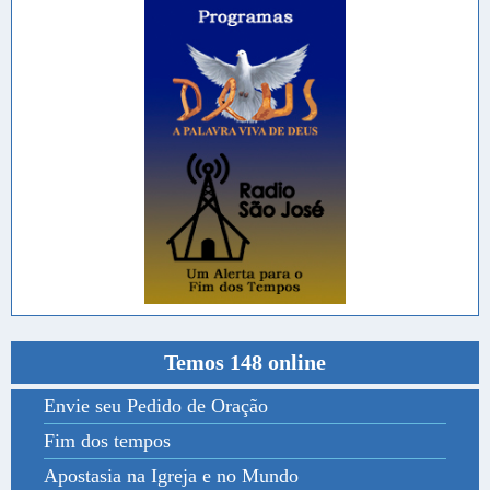
Temos 148 online
Envie seu Pedido de Oração
Fim dos tempos
Apostasia na Igreja e no Mundo