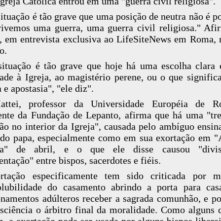
Igreja Católica entrou em uma "guerra civil religiosa".
situação é tão grave que uma posição de neutra não é po
ivemos uma guerra, uma guerra civil religiosa." Af
, em entrevista exclusiva ao LifeSiteNews em Roma,
o.
situação é tão grave que hoje há uma escolha clara 
dade à Igreja, ao magistério perene, ou o que significa
 e apostasia", "ele diz".
ttei, professor da Universidade Européia de 
ente da Fundação de Lepanto, afirma que há uma "t
ão no interior da Igreja", causada pelo ambíguo ensi
do papa, especialmente como em sua exortação em 
tia" de abril, e o que ele disse causou "divi
entação" entre bispos, sacerdotes e fiéis.
rtação especificamente tem sido criticada por m
olubilidade do casamento abrindo a porta para ca
onamentos adúlteros receber a sagrada comunhão, e po
sciência o árbitro final da moralidade. Como alguns c
, a exortação pode ser usada por alguns bispos liberai