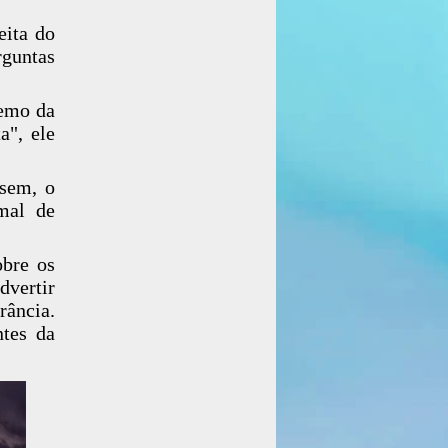
eita do
guntas
remo da
a", ele
ssem, o
mal de
obre os
dvertir
rância.
ntes da