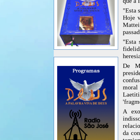
que a 
"Esta 
Hoje v
Mattei
passad
"Esta 
fideli
heresia
De Ma
presid
confus
moral 
Laeti
'fragm
A exo
indiss
relaci
da con
temiam