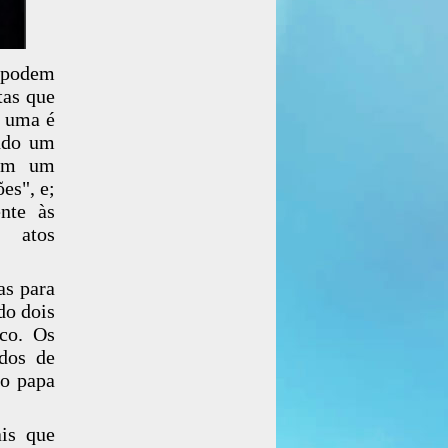
 podem
tas que
é uma é
ando um
 em um
es", e;
ente às
m atos
as para
do dois
sco. Os
ados de
ao papa
is que