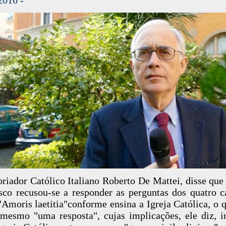
oriador Católico Italiano Roberto De Mattei, disse que
sco recusou-se a responder as perguntas dos quatro c
"Amoris laetitia"conforme ensina a Igreja Católica, o q
mesmo "uma resposta", cujas implicações, ele diz, 