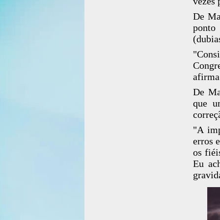
vezes 
De Mat
ponto
(dubia
"Consi
Congre
afirma
De Mat
que u
correç
"A imp
erros 
os fié
Eu ach
gravid