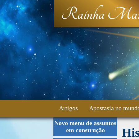
Rainha Mar
Artigos
Apostasia no mund
Novo menu de assuntos
Fale Conosco
His
em construção