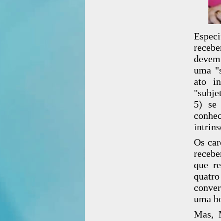
Espec
recebe
devem 
uma "s
ato i
"subje
5) se 
conhe
intrin
Os car
recebe
que re
quatro
conver
uma bo
Mas, 