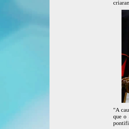
criara
"A cau
que o 
pontif