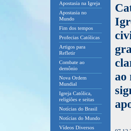
Apostasia na Igreja
Cat
Apostasia no
Ig
Mundo
Fim dos tempos
civ
Profecias Católicas
gra
Artigos para
Refletir
cla
Combate ao
demônio
ao 
Nova Ordem
Mundial
sig
Igreja Católica,
religiões e seitas
apo
Notícias do Brasil
Notícias do Mundo
Vídeos Diversos
07.12.