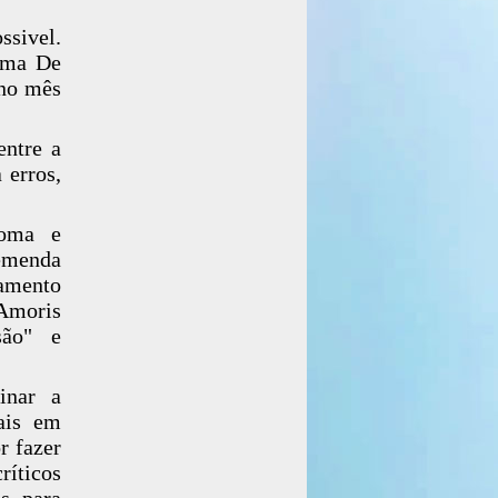
ssivel.
irma De
 no mês
entre a
 erros,
Roma e
remenda
namento
"Amoris
são" e
inar a
sais em
r fazer
ríticos
s, para