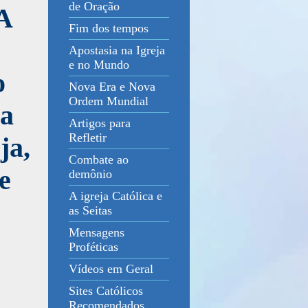
de Oração
A
Fim dos tempos
Apostasia na Igreja
e no Mundo
o
Nova Era e Nova
Ordem Mundial
ha
Artigos para
Refletir
ja,
Combate ao
e
demônio
A igreja Católica e
as Seitas
Mensagens
Proféticas
Vídeos em Geral
Sites Católicos
Recomendados