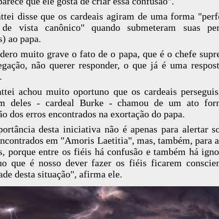
parece que ele gosta de criar essa confusão".
tei disse que os cardeais agiram de uma forma "perf
 de vista canônico" quando submeteram suas per
s) ao papa.
dero muito grave o fato de o papa, que é o chefe sup
gação, não querer responder, o que já é uma respost
.
tei achou muito oportuno que os cardeais persegui
m deles - cardeal Burke - chamou de um ato for
ão dos erros encontrados na exortação do papa.
ortância desta iniciativa não é apenas para alertar s
encontrados em "Amoris Laetitia", mas, também, para a
is, porque entre os fiéis há confusão e também há igno
o que é nosso dever fazer os fiéis ficarem conscie
ade desta situação", afirma ele.