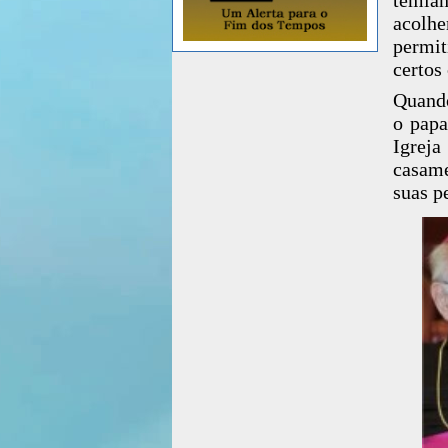
acolh
permit
certos
Quando
o papa
Igreja
casame
suas p