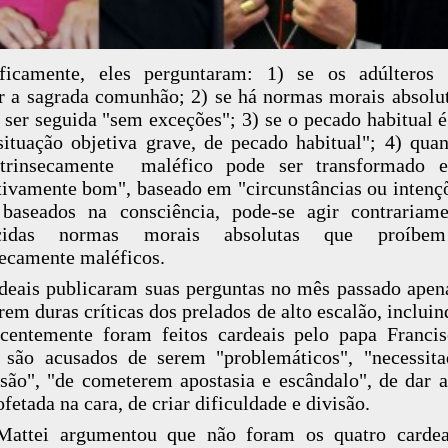
ificamente, eles perguntaram: 1) se os adúlteros
r a sagrada comunhão; 2) se há normas morais absolu
ser seguida "sem exceções"; 3) se o pecado habitual 
ituação objetiva grave, de pecado habitual"; 4) qu
ntrinsecamente maléfico pode ser transformado
tivamente bom", baseado em "circunstâncias ou intençõ
baseados na consciência, pode-se agir contrariam
cidas normas morais absolutas que proíbe
secamente maléficos.
deais publicaram suas perguntas no mês passado apen
rem duras críticas dos prelados de alto escalão, incluin
centemente foram feitos cardeais pelo papa Franci
 são acusados de serem "problemáticos", "necessit
são", "de cometerem apostasia e escândalo", de dar 
fetada na cara, de criar dificuldade e divisão.
Mattei argumentou que não foram os quatro cardea