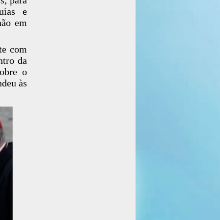
uias e
nhão em
nte com
ntro da
sobre o
ndeu às