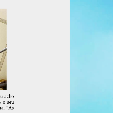
eu acho
e o seu
ma. "As