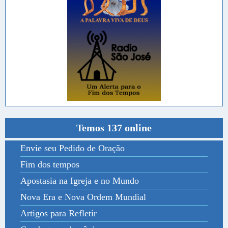
Temos 137 online
Envie seu Pedido de Oração
Fim dos tempos
Apostasia na Igreja e no Mundo
Nova Era e Nova Ordem Mundial
Artigos para Refletir