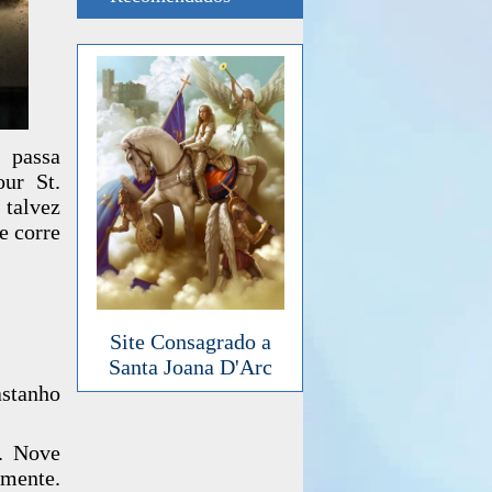
s passa
our St.
 talvez
e corre
Site Consagrado a
Santa Joana D'Arc
stanho
s. Nove
mente.