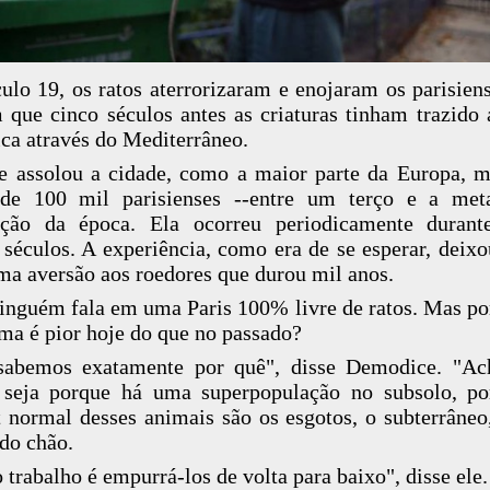
ulo 19, os ratos aterrorizaram e enojaram os parisien
 que cinco séculos antes as criaturas tinham trazido 
ca através do Mediterrâneo.
e assolou a cidade, como a maior parte da Europa, 
 de 100 mil parisienses --entre um terço e a met
ação da época. Ela ocorreu periodicamente durant
 séculos. A experiência, como era de se esperar, deixo
a aversão aos roedores que durou mil anos.
inguém fala em uma Paris 100% livre de ratos. Mas po
ma é pior hoje do que no passado?
sabemos exatamente por quê", disse Demodice. "Ac
 seja porque há uma superpopulação no subsolo, p
t normal desses animais são os esgotos, o subterrâneo
do chão.
 trabalho é empurrá-los de volta para baixo", disse ele.