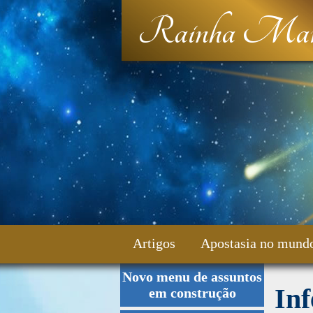
Rainha Mar
Artigos
Apostasia no mund
Novo menu de assuntos
Fale Conosco
Inf
em construção