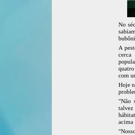
No séc
sabiam
bubôni
A pest
cerca
popul
quatro
com um
Hoje n
proble
"Não 
talvez
hábita
acima 
"Nosso