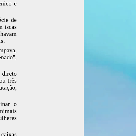
cnico e
écie de
m iscas
alhavam
s.
impava,
enado",
 direto
ou três
atação,
inar o
animais
ulheres
 caixas