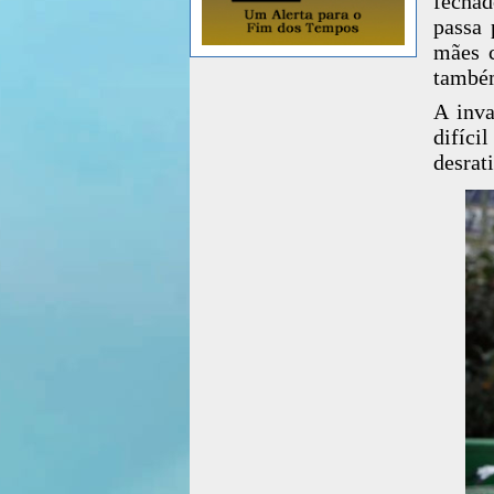
fechad
passa 
mães c
também
A inva
difíc
desrat