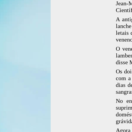
Jean-M
Cientí
A anti
lanche
letais
veneno
O vene
lamben
disse 
Os doi
com a 
dias d
sangra
No en
suprim
domést
grávid
Agora 