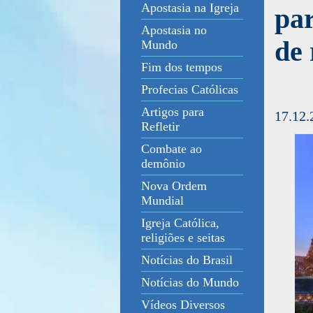
Apostasia na Igreja
par
Apostasia no
de 
Mundo
Fim dos tempos
Profecias Católicas
Artigos para
17.12.
Refletir
Combate ao
demônio
Nova Ordem
Mundial
Igreja Católica,
religiões e seitas
Notícias do Brasil
Notícias do Mundo
Vídeos Diversos