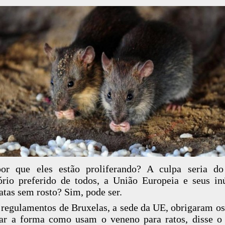
or que eles estão proliferando? A culpa seria do
ório preferido de todos, a União Europeia e seus i
atas sem rosto? Sim, pode ser.
regulamentos de Bruxelas, a sede da UE, obrigaram os
r a forma como usam o veneno para ratos, disse o