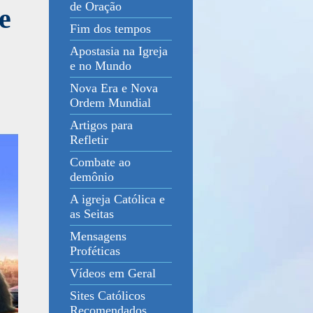
de Oração
e
Fim dos tempos
Apostasia na Igreja
e no Mundo
Nova Era e Nova
Ordem Mundial
Artigos para
Refletir
Combate ao
demônio
A igreja Católica e
as Seitas
Mensagens
Proféticas
Vídeos em Geral
Sites Católicos
Recomendados