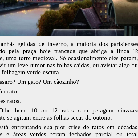
nhãs gélidas de inverno, a maioria dos parisiense
do pela praça hoje trancada que abriga a linda T
s, uma torre medieval. Só ocasionalmente eles param,
vir um leve rumor nas folhas caídas, ou avistar algo qu
a folhagem verde-escura.
ssaro? Um gato? Um cãozinho?
m rato.
ês ratos.
Olhe bem: 10 ou 12 ratos com pelagem cinza-ca
nte se agitam entre as folhas secas do outono.
está enfrentando sua pior crise de ratos em década
es e áreas verdes foram fechados parcial ou total