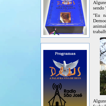
Alguns
sendo 
"Eu n
Demod
animai
trabal
Alguns