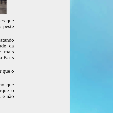
ses que
a peste
matando
ade da
e mais
u Paris
r que o
ho que
orque o
, e não