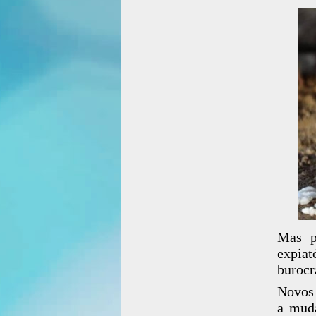
Mas p
expiat
burocr
Novos 
a muda