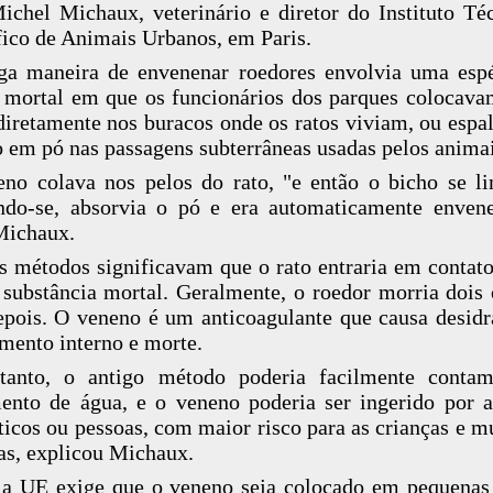
ichel Michaux, veterinário e diretor do Instituto Té
fico de Animais Urbanos, em Paris.
ga maneira de envenenar roedores envolvia uma esp
 mortal em que os funcionários dos parques colocava
 diretamente nos buracos onde os ratos viviam, ou esp
 em pó nas passagens subterrâneas usadas pelos animai
no colava nos pelos do rato, "e então o bicho se l
do-se, absorvia o pó e era automaticamente enven
Michaux.
s métodos significavam que o rato entraria em contato
substância mortal. Geralmente, o roedor morria dois 
epois. O veneno é um anticoagulante que causa desidr
mento interno e morte.
tanto, o antigo método poderia facilmente contam
ento de água, e o veneno poderia ser ingerido por 
icos ou pessoas, com maior risco para as crianças e m
as, explicou Michaux.
a UE exige que o veneno seja colocado em pequenas