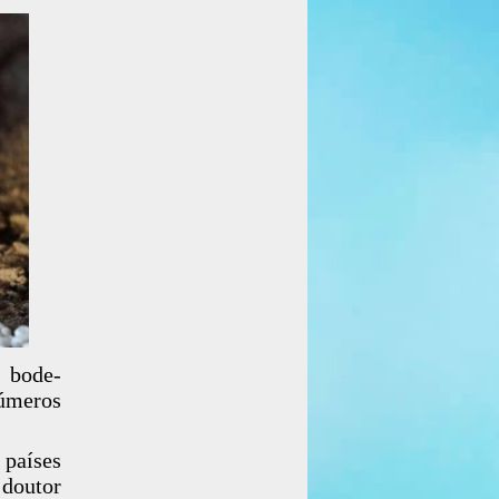
 bode-
números
 países
 doutor