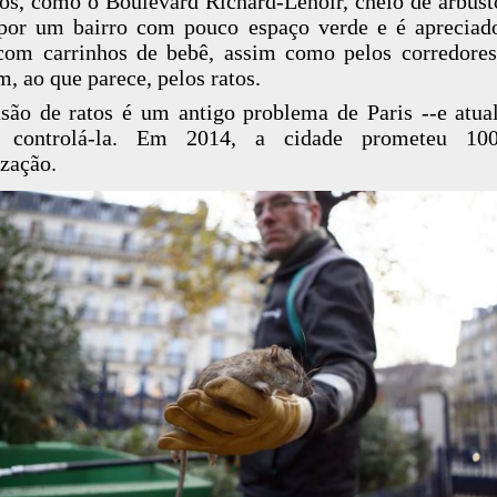
os, como o Boulevard Richard-Lenoir, cheio de arbust
por um bairro com pouco espaço verde e é apreciad
om carrinhos de bebê, assim como pelos corredore
, ao que parece, pelos ratos.
são de ratos é um antigo problema de Paris --e atual
il controlá-la. Em 2014, a cidade prometeu 1
ização.