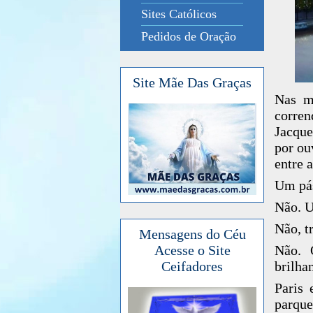
Sites Católicos
Pedidos de Oração
Site Mãe Das Graças
Nas ma
corren
Jacque
por ou
entre 
Um pá
Não. U
Não, tr
Mensagens do Céu
Não. 
Acesse o Site
brilha
Ceifadores
Paris 
parqu