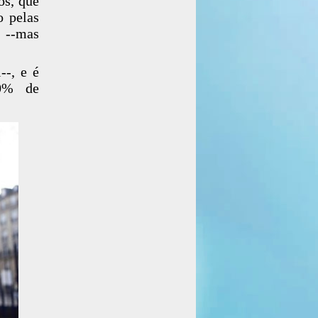
os, que
o pelas
s --mas
--, e é
00% de