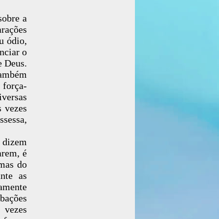
sobre a
arações
u ódio,
nciar o
e Deus.
 Também
 força-
versas
s vezes
sessa,
 dizem
arem, é
 mas do
nte as
amente
rbações
 vezes