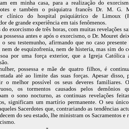
ram em minha casa, para a realização do exorcism
dotes e também o psiquiatra francês Dr. M. G. M
tor clínico do hospital psiquiátrico de Limoux (F
dor de grande experiência em tais fenômenos.
 do exorcismo de três horas, com muitas revelações sa
a possessa antes e após o exorcismo, o Dr. Mouret dei
o o seu testemunho, afirmando que no caso presente
a nem de esquizofrenia, nem de histeria, mas sim do c
soa por uma força exterior, que a Igreja Católica 
são.
ulher, possessa e mãe de quatro filhos, é contin
ntada até ao limite das suas forças. Apesar disso, 
r o melhor possível os seus deveres familiares. 
ruoso, os tormentos causados pelos demônios q
bam o sono nocturno, as continuas revelações feita
tos, significam um martírio permanente. O seu único
queles Sacerdotes que, contrariando as tendências actu
ecem do seu estado, lhe ministram os Sacramentos e 
cismo.