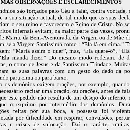
MAS OBSERVAÇÕES E ESCLARECIMENTOS
ônios são forçados pelo Céu a falar, contra vontade, 
 e a sua situação actual, de tal modo que as suas decl
riam o seu reino e favorecem o Reino de Cristo. No se
íritos infernais evitam, na maior parte das vezes, pronu
e Maria, da Bem-Aventurada, da Virgem ou de Mãe d
m-se à Virgem Santíssima como : “Ela lá em cima.”
zem: “Maria assim o quer”, mas, “Ela quere-o”, “Ela
 “Ela manda dizer.” Do mesmo modo rodeiam, de di
as, o nome de Jesus e da Santíssima Trindade. Muita
nham as suas palavras com um gesto do dedo da pos
ndo para cima ou para baixo.
o os demônios exigem orações, por exemplo, quando
necessário recitar uma oração, ou orações, antes de fal
que este pedido não resulta de um desejo do inferno,
que o exprime por intermédio dos demônios. Dura
ações feitas por sua boca, a possessa foi violent
ntada por dificuldade em respirar, convulsões, pertu
acas e crises de sufocação. Daí o carácter muitas