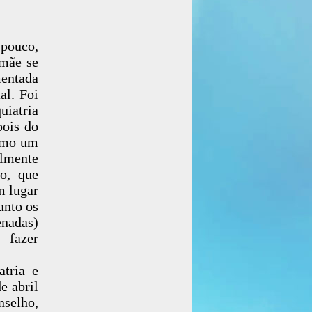
 pouco,
 mãe se
mentada
al. Foi
uiatria
pois do
como um
almente
o, que
m lugar
anto os
enadas)
 fazer
atria e
e abril
selho,