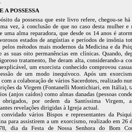
.
E A POSSESSA
ósito da possessa que este livro refere, chegou-se há
ma vez, à conclusão de que no caso desta mulher e
de uma alma reparadora, que desde os 14 anos é ator
vorosos estados de angústias e períodos de insônia tot
a pelos métodos mais modernos da Medicina e da Psiq
e as suas oito permanências em clínicas. Quando, de
igoroso tratamento, lhe deram alta, considerando-a 
nexplicável, um exorcista conhecido comprovou casu
sessão de um modo inequívoco. Após um exorcism
 com a colaboração de vários Sacerdotes, realizado nu
rições da Virgem (Fontanelli Montichiari, em Itália), t
os (anjos caídos) como almas danadas (pessoas cond
 obrigados, por ordem da Santíssima Virgem, a
antes revelações dirigidas à Igreja actual.
convidado vários Bispos e representantes da Psiqui
na para assistirem a um exorcismo, realizado em 26 d
78, dia da Festa de Nossa Senhora do Bom Con