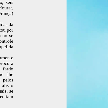
o, seis
ouret,
rança)
ídas da
xou por
 não se
ontrole
apelida
uamente
procura
O fardo
ue lhe
s pelos
 alívio
ais, se
recitam