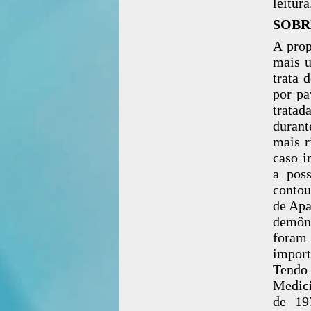
leitura
SOBR
A prop
mais u
trata 
por pa
tratad
durant
mais r
caso i
a pos
contou
de Apa
demôni
foram
import
Tendo 
Medici
de 19