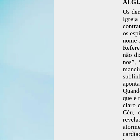
ALGU
Os dem
Igreja
contra
os esp
nome d
Refere
não di
nos”,
maneir
subli
aponta
Quand
que é 
claro 
Céu, 
revel
atorme
cardí