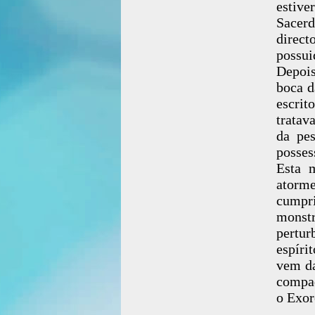
estive
Sacer
direc
possui
Depois
boca d
escrit
tratav
da pes
posses
Esta m
atorme
cumpri
monst
pertur
espíri
vem da
compad
o Exor