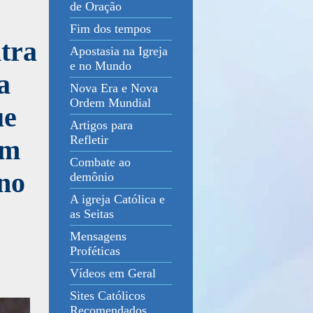
de Oração
Fim dos tempos
ntra
Apostasia na Igreja
e no Mundo
a
Nova Era e Nova
Ordem Mundial
ue
Artigos para
Refletir
am
Combate ao
ino
demônio
A igreja Católica e
as Seitas
Mensagens
Proféticas
Vídeos em Geral
Sites Católicos
Recomendados