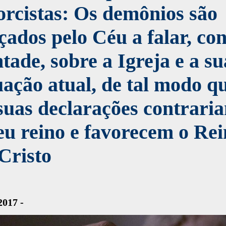
rcistas: Os demônios são
çados pelo Céu a falar, co
tade, sobre a Igreja e a su
uação atual, de tal modo q
suas declarações contrari
eu reino e favorecem o Re
Cristo
2017 -