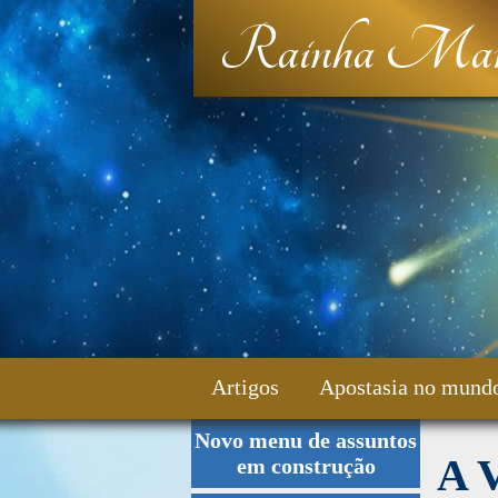
Rainha Mar
Artigos
Apostasia no mund
Novo menu de assuntos
Fale Conosco
A V
em construção