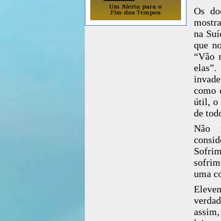
Os do
mostra
na Suí
que no
“Vão m
elas”.
invade
como d
útil, 
de tod
Não n
consid
Sofrim
sofrim
uma co
Eleve
verdad
assim,