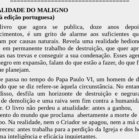
===================================
ALIDADE DO MALIGNO
à edição portuguesa)
livro que agora se publica, doze anos depo
cimentos, é um grito de alarme aos suficientes q
am por causas naturais. Revela uma realidade hedio
em permanente trabalho de destruição, que quer apr
as nas trevas e conseguir a sua condenação. Esses age
negro em expansão, falam do que estão a fazer, do que 
ue planejam.
e passa no tempo do Papa Paulo VI, um homem de d
do que se diz refere-se àquela circunstância. No entan
isso, desfila um horizonte de destruição e negru
 de demolição e uma raiva sem fim contra a humanid
r. O livro não perdeu a atualidade: antes a ganhou,
ento do mundo que proclama abertamente a morte de
bo. Na realidade, nem o Criador se apagou, nem a má c
receu: antes trabalha para a perdição da Igreja e dos 
a inteligência e eficácia inquietantes.