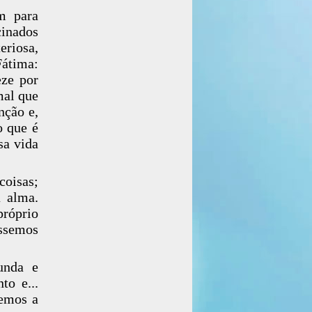
m para
cinados
eriosa,
Fátima:
eze por
mal que
nção e,
o que é
sa vida
oisas;
a alma.
próprio
éssemos
unda e
to e...
cemos a