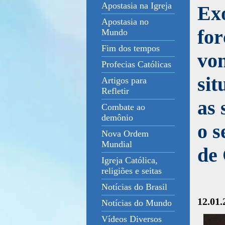
Apostasia na Igreja
Exo
Apostasia no
for
Mundo
Fim dos tempos
von
Profecias Católicas
sit
Artigos para
Refletir
as 
Combate ao
demônio
o s
Nova Ordem
Mundial
de 
Igreja Católica,
religiões e seitas
Notícias do Brasil
12.01.
Notícias do Mundo
Vídeos Diversos