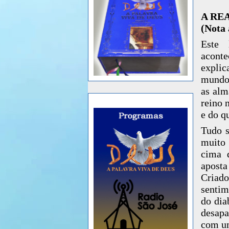
A RE
(Nota 
Este 
aconte
explic
mundo 
as alm
reino 
e do q
Tudo s
muito 
cima d
aposta
Criado
sentim
do dia
desapa
com um