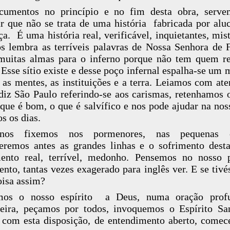
cumentos no princípio e no fim desta obra, serve
r que não se trata de uma história fabricada por alu
ça. É uma história real, verificável, inquietantes, mist
s lembra as terríveis palavras de Nossa Senhora de 
uitas almas para o inferno porque não tem quem r
 Esse sítio existe e desse poço infernal espalha-se um 
 as mentes, as instituições e a terra. Leiamos com ate
iz São Paulo referindo-se aos carismas, retenhamos 
o que é bom, o que é salvífico e nos pode ajudar na nos
os os dias.
os fixemos nos pormenores, nas pequenas c
eremos antes as grandes linhas e o sofrimento dest
ento real, terrível, medonho. Pensemos no nosso 
ento, tantas vezes exagerado para inglês ver. E se tiv
isa assim?
mos o nosso espírito a Deus, numa oração prof
eira, peçamos por todos, invoquemos o Espírito San
 com esta disposição, de entendimento aberto, come