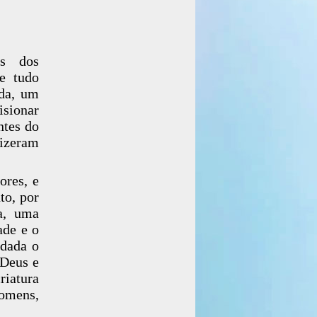
is dos
ue tudo
nda, um
isionar
ntes do
fizeram
ores, e
to, por
ra, uma
ade e o
 dada o
 Deus e
riatura
homens,