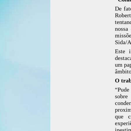
De fat
Rober
tentan
nossa
missõe
Sida/A
Este 
destac
um pap
âmbito
O trab
“Pude 
sobre
conde
proxim
que c
exper
inesti