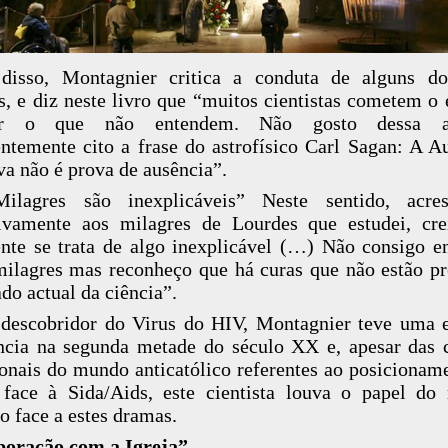
disso, Montagnier critica a conduta de alguns do
s, e diz neste livro que “muitos cientistas cometem o 
tar o que não entendem. Não gosto dessa at
ntemente cito a frase do astrofísico Carl Sagan: A A
va não é prova de ausência”.
ilagres são inexplicáveis” Neste sentido, acres
tivamente aos milagres de Lourdes que estudei, cr
nte se trata de algo inexplicável (…) Não consigo e
milagres mas reconheço que há curas que não estão pr
ado actual da ciência”.
descobridor do Virus do HIV, Montagnier teve uma 
ncia na segunda metade do século XX e, apesar das c
ionais do mundo anticatólico referentes ao posicionam
 face à Sida/Aids, este cientista louva o papel d
co face a estes dramas.
boração com a Igreja”