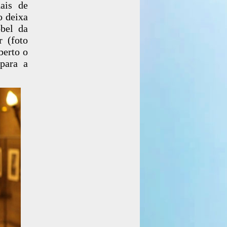
ais de
o deixa
bel da
r (foto
berto o
para a