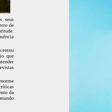
s seus
erro de
itude.
usência
centou
eio que
ntender
evistas
enorme
ríticas
ento da
o mundo