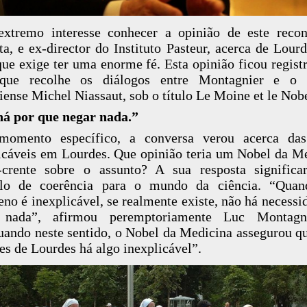
xtremo interesse conhecer a opinião de este reco
sta, e ex-director do Instituto Pasteur, acerca de Lour
que exige ter uma enorme fé. Esta opinião ficou regist
 que recolhe os diálogos entre Montagnier e o
ciense Michel Niassaut, sob o título Le Moine et le Nobe
há por que negar nada.”
omento específico, a conversa verou acerca das
icáveis em Lourdes. Que opinião teria um Nobel da M
-crente sobre o assunto? A sua resposta significa
lo de coerência para o mundo da ciência. “Qua
no é inexplicável, se realmente existe, não há necessi
 nada”, afirmou peremptoriamente Luc Montagn
uando neste sentido, o Nobel da Medicina assegurou q
es de Lourdes há algo inexplicável”.