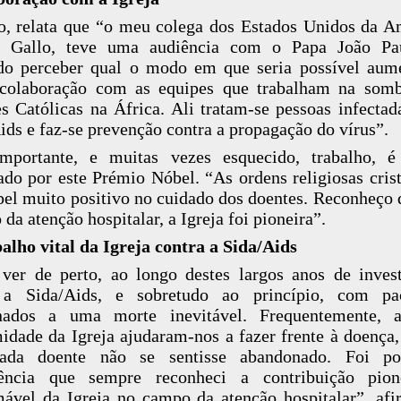
o, relata que “o meu colega dos Estados Unidos da A
t Gallo, teve uma audiência com o Papa João Pau
do perceber qual o modo em que seria possível aum
 colaboração com as equipes que trabalham na somb
s Católicas na África. Ali tratam-se pessoas infecta
ids e faz-se prevenção contra a propagação do vírus”.
importante, e muitas vezes esquecido, trabalho, é
ado por este Prémio Nóbel. “As ordens religiosas cris
el muito positivo no cuidado dos doentes. Reconheço 
 da atenção hospitalar, a Igreja foi pioneira”.
alho vital da Igreja contra a Sida/Aids
ver de perto, ao longo destes largos anos de inves
 a Sida/Aids, e sobretudo ao princípio, com pac
nados a uma morte inevitável. Frequentemente, 
idade da Igreja ajudaram-nos a fazer frente à doença
ada doente não se sentisse abandonado. Foi po
iência que sempre reconheci a contribuição pion
mável da Igreja no campo da atenção hospitalar”, af