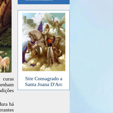
Site Consagrado a
 curas
Santa Joana D'Arc
 tenham
ndições
dura há
erantes