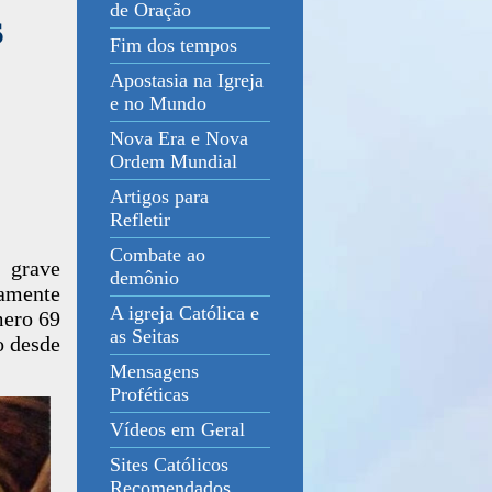
de Oração
s
Fim dos tempos
Apostasia na Igreja
e no Mundo
Nova Era e Nova
Ordem Mundial
Artigos para
Refletir
Combate ao
 grave
demônio
tamente
A igreja Católica e
mero 69
as Seitas
o desde
Mensagens
Proféticas
Vídeos em Geral
Sites Católicos
Recomendados