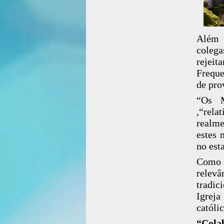
Além 
colega
rejei
Freque
de pro
“Os M
,“rela
realme
estes 
no est
Como 
relevâ
tradic
Igreja
católi
“Cola