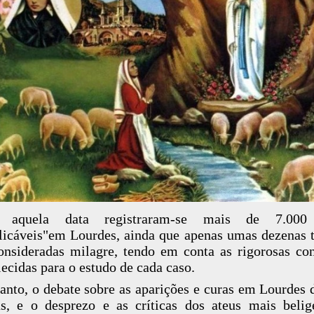
 aquela data registraram-se mais de 7.000
licáveis"em Lourdes, ainda que apenas umas dezenas
onsideradas milagre, tendo em conta as rigorosas co
lecidas para o estudo de cada caso.
anto, o debate sobre as aparições e curas em Lourdes 
s, e o desprezo e as críticas dos ateus mais belig