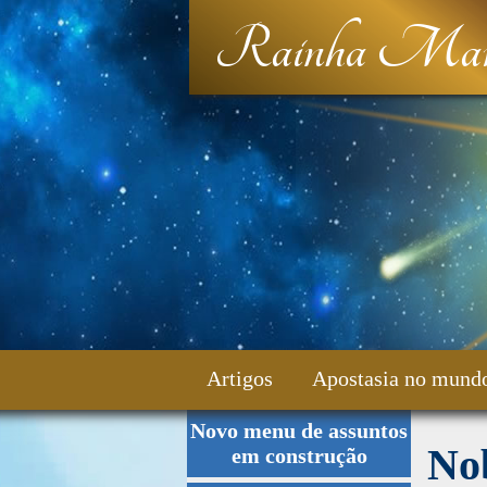
Rainha Mar
Artigos
Apostasia no mund
Novo menu de assuntos
Fale Conosco
Nob
em construção