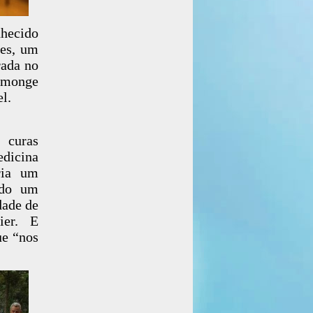
nhecido
des, um
rada no
 monge
l.
 curas
edicina
ria um
ndo um
dade de
ier. E
ue “nos