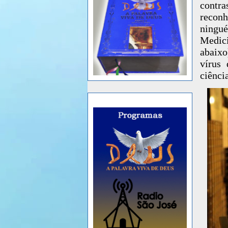
contr
reconh
ningu
Medici
abaixo
vírus
ciênci