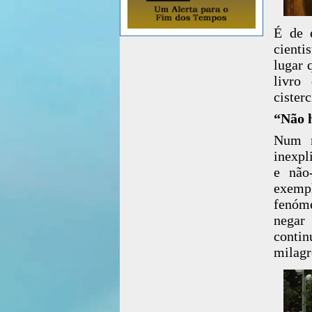
É de e
cienti
lugar 
livro
cister
“Não 
Num m
inexpl
e não
exemp
fenóme
negar
contin
milagr