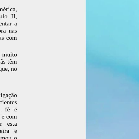
mérica,
lo II,
entar a
ra nas
das com
 muito
tãs têm
que, no
tigação
ientes
a fé e
, e com
r esta
eira e
irmou o