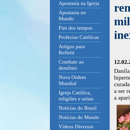
Apostasia na Igreja
ren
Apostasia no
mil
Mundo
Fim dos tempos
ine
Profecias Católicas
Artigos para
Refletir
12.02.
Combate ao
demônio
Danil
hipert
Nova Ordem
Mundial
curada
a ser 
Igreja Católica,
a apar
religiões e seitas
Notícias do Brasil
Notícias do Mundo
Vídeos Diversos