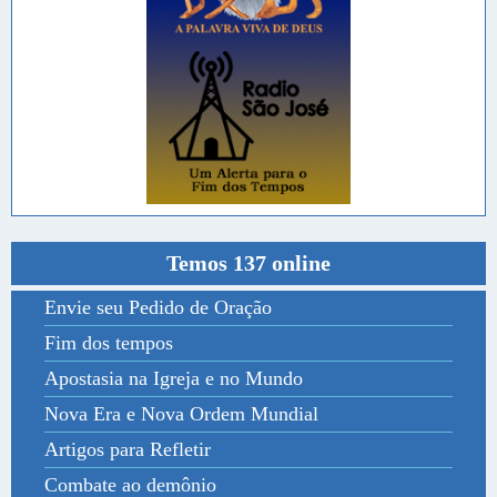
Temos 137 online
Envie seu Pedido de Oração
Fim dos tempos
Apostasia na Igreja e no Mundo
Nova Era e Nova Ordem Mundial
Artigos para Refletir
Combate ao demônio