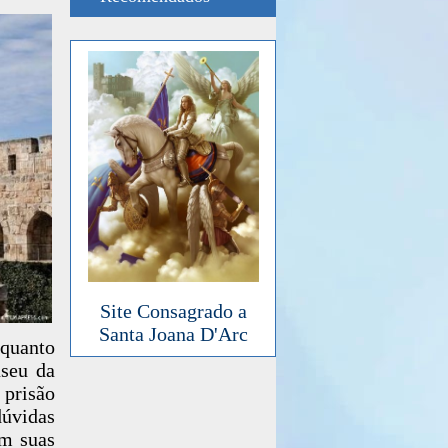
Site Consagrado a
Santa Joana D'Arc
quanto
useu da
prisão
dúvidas
em suas