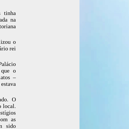
s tinha
zada na
toriana
lizou o
rio rei
Palácio
 que o
atos –
estava
ado. O
 local.
stígios
com as
am sido