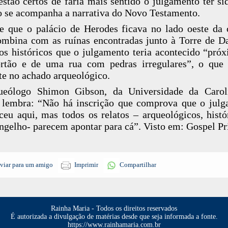
estão certos de faria mais sentido o julgamento ter si
 se acompanha a narrativa do Novo Testamento.
e que o palácio de Herodes ficava no lado oeste da 
ombina com as ruínas encontradas junto à Torre de D
ros históricos que o julgamento teria acontecido “pró
tão e de uma rua com pedras irregulares”, o que 
te no achado arqueológico.
ueólogo Shimon Gibson, da Universidade da Carol
 lembra: “Não há inscrição que comprova que o jul
ceu aqui, mas todos os relatos – arqueológicos, histó
ngelho- parecem apontar para cá”. Visto em: Gospel P
viar para um amigo
Imprimir
Compartilhar
Rainha Maria - Todos os direitos reservados
É autorizada a divulgação de matérias desde que seja informada a fonte.
https://www.rainhamaria.com.br