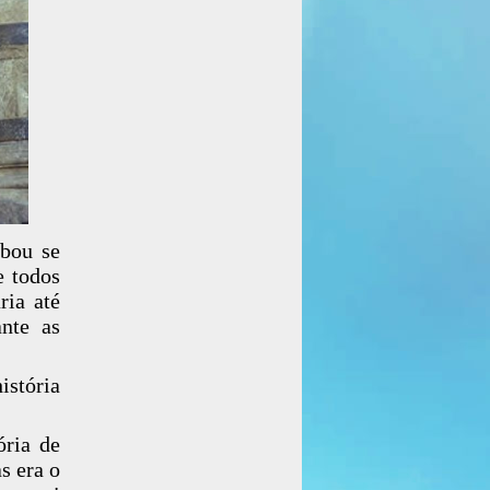
abou se
e todos
ria até
ante as
istória
ória de
s era o