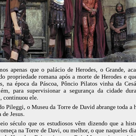
os apenas que o palácio de Herodes, o Grande, ac
do propriedade romana após a morte de Herodes e qu
s, na época da Páscoa, Pôncio Pilatos vinha da Cesá
lém, para supervisionar a segurança da cidade dur
”, continuou ele.
o Pileggi, o Museu da Torre de David abrange toda a h
a de Jesus.
io século que os estudiosos vêm dizendo que a hist
começa na Torre de Davi, ou melhor, o que naqueles dia