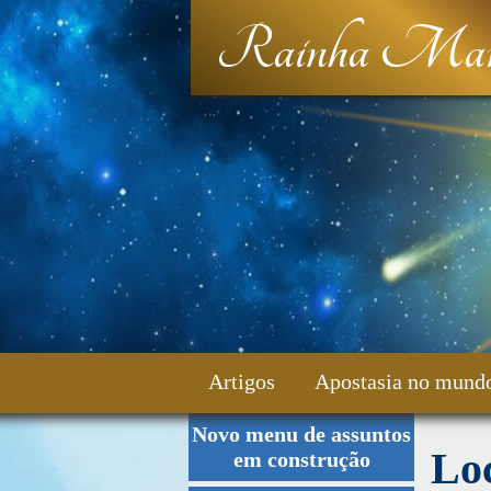
Rainha Mar
Artigos
Apostasia no mund
Novo menu de assuntos
Fale Conosco
Loc
em construção