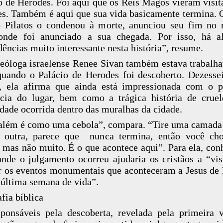
o de Herodes. Foi aqui que os Reis Magos vieram visita
s. Também é aqui que sua vida basicamente termina.
o Pilatos o condenou à morte, anunciou seu fim no
 onde foi anunciado a sua chegada. Por isso, há a
dências muito interessante nesta história”, resume.
eóloga israelense Renee Sivan também estava trabalh
quando o Palácio de Herodes foi descoberto. Dezesse
, ela afirma que ainda está impressionada com o 
cia do lugar, bem como a trágica história de crue
idade ocorrida dentro das muralhas da cidade.
além é como uma cebola”, compara. “Tire uma camada
á outra, parece que nunca termina, então você ch
 mas não muito. É o que acontece aqui”. Para ela, con
onde o julgamento ocorreu ajudaria os cristãos a “vis
 os eventos monumentais que aconteceram a Jesus de
 última semana de vida”.
fia bíblica
ponsáveis pela descoberta, revelada pela primeira