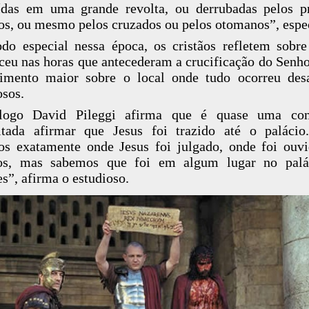
ídas em uma grande revolta, ou derrubadas pelos p
s, ou mesmo pelos cruzados ou pelos otomanos”, espe
o especial nessa época, os cristãos refletem sobr
ceu nas horas que antecederam a crucificação do Senho
imento maior sobre o local onde tudo ocorreu des
osos.
logo David Pileggi afirma que é quase uma con
itada afirmar que Jesus foi trazido até o paláci
s exatamente onde Jesus foi julgado, onde foi ouv
os, mas sabemos que foi em algum lugar no palá
s”, afirma o estudioso.