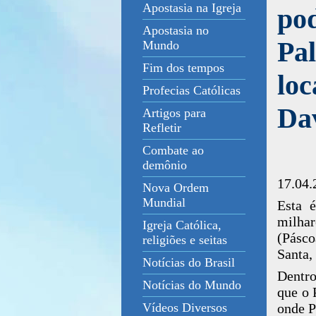
Apostasia na Igreja
pod
Apostasia no
Pal
Mundo
Fim dos tempos
loc
Profecias Católicas
Da
Artigos para
Refletir
Combate ao
demônio
17.04.
Nova Ordem
Mundial
Esta 
milha
Igreja Católica,
(Pásco
religiões e seitas
Santa,
Notícias do Brasil
Dentro
Notícias do Mundo
que o 
onde P
Vídeos Diversos