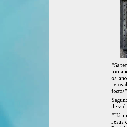
“Sabem
tornan
os ano
Jerusa
festas
Segund
de vid
“Há me
Jesus 