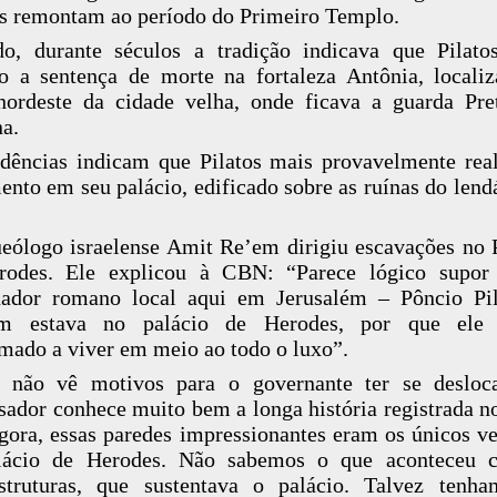
s remontam ao período do Primeiro Templo.
o, durante séculos a tradição indicava que Pilato
o a sentença de morte na fortaleza Antônia, locali
nordeste da cidade velha, onde ficava a guarda Pre
a.
dências indicam que Pilatos mais provavelmente rea
ento em seu palácio, edificado sobre as ruínas do lendá
eólogo israelense Amit Re’em dirigiu escavações no 
rodes. Ele explicou à CBN: “Parece lógico supor
nador romano local aqui em Jerusalém – Pôncio Pil
m estava no palácio de Herodes, por que ele 
mado a viver em meio ao todo o luxo”.
 não vê motivos para o governante ter se desloc
sador conhece muito bem a longa história registrada no
gora, essas paredes impressionantes eram os únicos ve
lácio de Herodes. Não sabemos o que aconteceu 
struturas, que sustentava o palácio. Talvez tenh