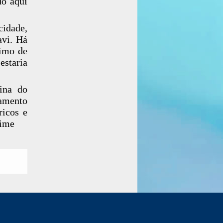
do aqui
cidade,
avi. Há
ximo de
estaria
ina do
gamento
ricos e
rime