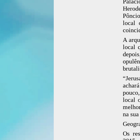
Paláci
Herode
Pônci
local
coinci
A arqu
local 
depois
opulên
brutal
“Jerus
achar
pouco,
local 
melhor
na sua
Geogra
Os res