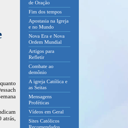
de Oração
Fim dos tempos
Apostasia na Igreja
e no Mundo
e
Nova Era e Nova
Ordem Mundial
Artigos para
Refletir
Combate ao
demônio
A igreja Católica e
quanto
as Seitas
essach
 Semana
Mensagens
Proféticas
indicam
Vídeos em Geral
 atrás,
Sites Católicos
Recomendados