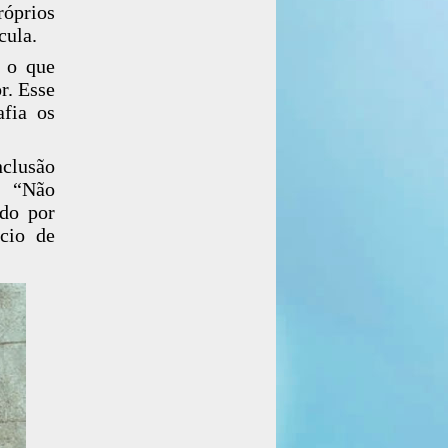
róprios
cula.
e o que
r. Esse
afia os
clusão
o. “Não
ido por
cio de