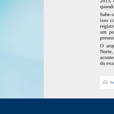
2015, 
quando
Sabe-s
isso c
regist
um por
presen
O arq
Norte,
aconte
do eva
En