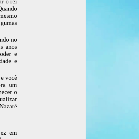
r o rei
 Quando
 mesmo
lgumas
ando no
is anos
poder e
ldade e
 e você
ora um
hecer o
ualizar
 Nazaré
 vez em