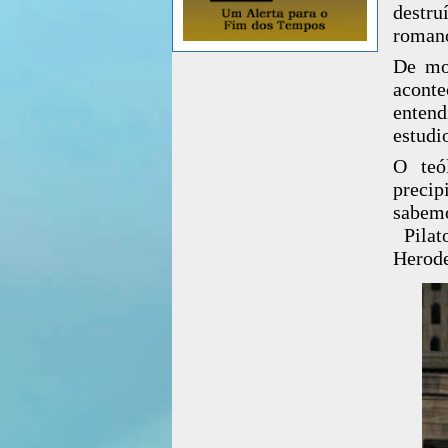
destru
romano
De mod
aconte
entend
estudi
O teó
precip
sabemo
Pilat
Herode