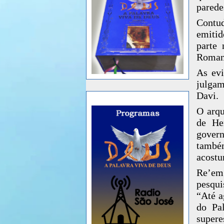
parede
Contud
emitid
parte 
Roman
As evi
julgam
Davi.
O arqu
de He
gover
també
acostu
Re’em
pesqui
“Até a
do Pa
supere