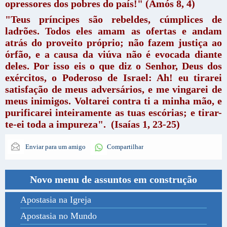
opressores dos pobres do país!" (Amós 8, 4)
"Teus príncipes são rebeldes, cúmplices de
ladrões. Todos eles amam as ofertas e andam
atrás do proveito próprio; não fazem justiça ao
órfão, e a causa da viúva não é evocada diante
deles.
Por isso eis o que diz o Senhor, Deus dos
exércitos, o Poderoso de Israel: Ah! eu tirarei
satisfação de meus adversários, e me vingarei de
meus inimigos. Voltarei contra ti a minha mão, e
purificarei inteiramente as tuas escórias; e tirar-
te-ei toda a impureza". (Isaías 1, 23-25)
Enviar para um amigo
Compartilhar
Novo menu de assuntos em construção
Apostasia na Igreja
Apostasia no Mundo