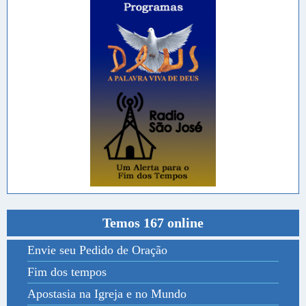
Temos 167 online
Envie seu Pedido de Oração
Fim dos tempos
Apostasia na Igreja e no Mundo