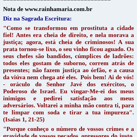
Nota de www.rainhamaria.com.br
Diz na Sagrada Escritura:
"Como se transformou em prostituta a cidade
fiel! Antes era cheia de direito, e nela morava a
justiça; agora, está cheia de criminosos! A sua
prata tornou-se lixo, o seu vinho ficou aguado. Os
seus chefes são bandidos, cúmplices de ladrões:
todos eles gostam de suborno, correm atrás de
presentes; não fazem justiça ao órfão, e a causa
da viúva nem chega até eles.
Pois bem! Ai de vós!
- oráculo do Senhor Javé dos exércitos, o
Poderoso de Israel. Eu vingar-Me-ei dos meus
inimigos e pedirei satisfação aos meus
adversários. Voltarei a minha mão contra ti, para
te limpar com soda e tirar a tua impureza".
(Isaias 1, 21-25)
"Porque conheço o número de vossos crimes e a
gravidade de vossos pecados, opressores do justo,