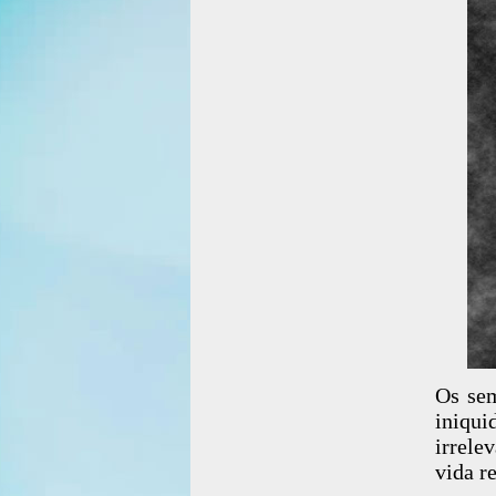
Os sem
iniqui
irrele
vida r