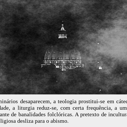
inários desaparecem, a teologia prostitui-se em cáte
dade, a liturgia reduz-se, com certa frequência, a um
vante de banalidades folclóricas. A pretexto de incultur
eligiosa desliza para o abismo.