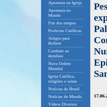
Apostasia na Igreja
Pes
Apostasia no
exp
Mundo
Fim dos tempos
Pal
Profecias Católicas
Con
Artigos para
Refletir
Nun
Combate ao
demônio
Epi
Nova Ordem
Mundial
San
Igreja Católica,
religiões e seitas
Notícias do Brasil
17.06.
Notícias do Mundo
Vídeos Diversos