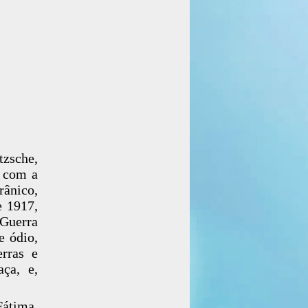
zsche,
o com a
rânico,
e 1917,
 Guerra
e ódio,
erras e
aça, e,
Fátima,