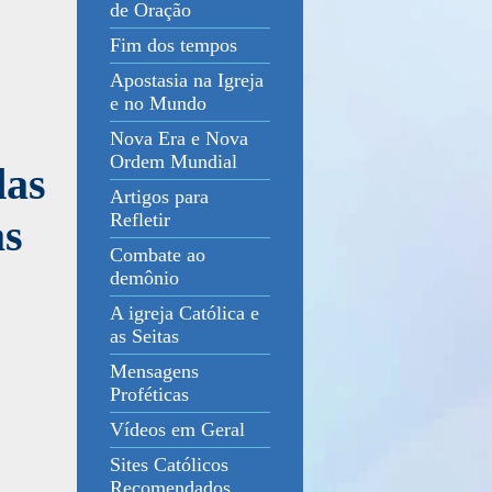
de Oração
Fim dos tempos
Apostasia na Igreja
e no Mundo
Nova Era e Nova
Ordem Mundial
das
Artigos para
Refletir
as
Combate ao
demônio
A igreja Católica e
as Seitas
Mensagens
Proféticas
Vídeos em Geral
Sites Católicos
Recomendados