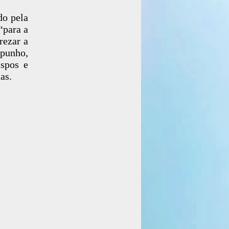
do pela
“para a
rezar a
 punho,
spos e
as.