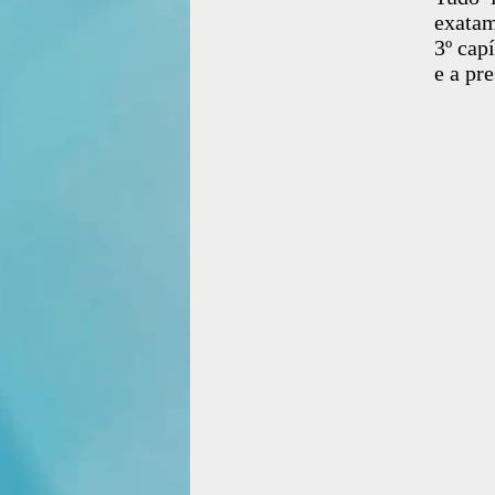
exatam
3º cap
e a pr