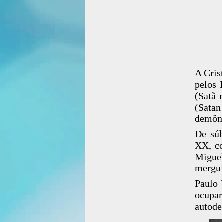
A Cris
pelos 
(Satã 
(Satan
demôni
De súb
XX, co
Migue
mergul
Paulo 
ocupa
autode