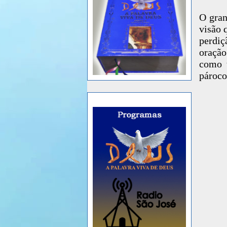
O gran
visão 
perdiç
oração
como 
pároco