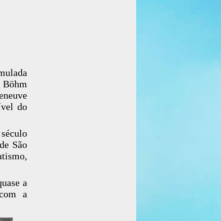
imulada
on Böhm
leneuve
ível do
 século
 de São
tismo,
quase a
 com a