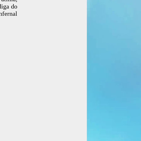
diga do
nfernal