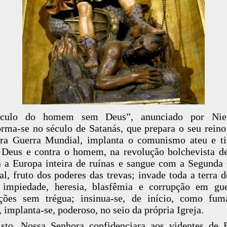
culo do homem sem Deus”, anunciado por Niet
orma-se no século de Satanás, que prepara o seu rein
ra Guerra Mundial, implanta o comunismo ateu e ti
 Deus e contra o homem, na revolução bolchevista d
 a Europa inteira de ruínas e sangue com a Segunda
l, fruto dos poderes das trevas; invade toda a terra d
, impiedade, heresia, blasfêmia e corrupção em gu
ções sem trégua; insinua-se, de início, como fum
, implanta-se, poderoso, no seio da própria Igreja.
sto, Nossa Senhora confidenciara aos videntes de 