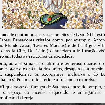
tandade continuou a rezar as orações de Leão XIII, est
Papas. Pensadores cristãos como, por exemplo, Ant
no Mundo Atual, Tavares Martins) e de La Bigne Vil
 dans la Cité, Du Cèdre) denunciam a infiltração vis
o em todas as estruturas da sociedade.
ito, ao aproximar-se o último e temeroso quartel do
ntesta-se a existência dos anjos, desaparece a oração
l, suspendem-se os exorcismos, inclusive o do Ba
ha no silêncio o ministério e a função do exorcista.
VI queixa-se da fumaça de Satanás dentro do templo, 
r o espaço do incenso esquecido, e amargura-se
molição da Igreja.