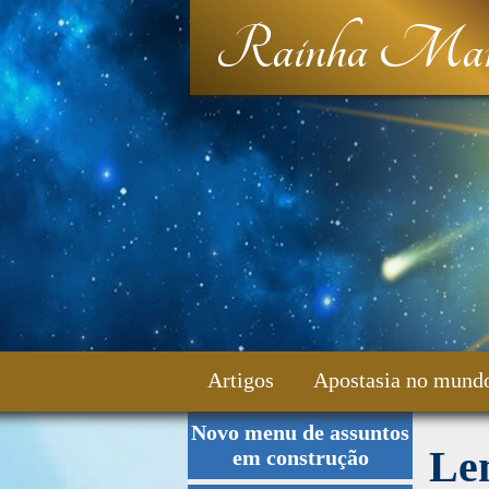
Rainha Mar
Artigos
Apostasia no mund
Novo menu de assuntos
Fale Conosco
Le
em construção