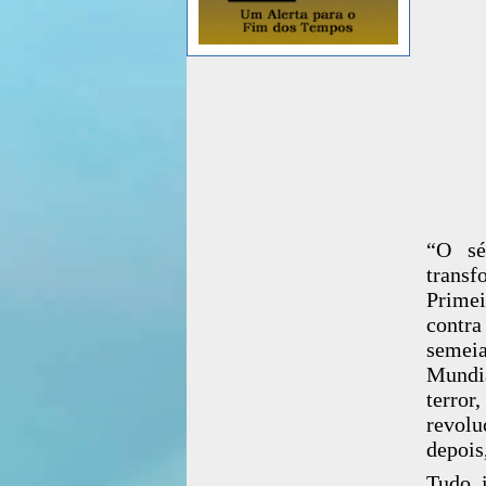
“O sé
transf
Primei
contra
semeia
Mundia
terror
revolu
depois
Tudo i