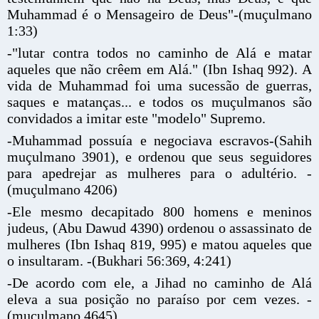
Muhammad é o Mensageiro de Deus"-(muçulmano
1:33)
-"lutar contra todos no caminho de Alá e matar
aqueles que não crêem em Alá." (Ibn Ishaq 992). A
vida de Muhammad foi uma sucessão de guerras,
saques e matanças... e todos os muçulmanos são
convidados a imitar este "modelo" Supremo.
-Muhammad possuía e negociava escravos-(Sahih
muçulmano 3901), e ordenou que seus seguidores
para apedrejar as mulheres para o adultério. -
(muçulmano 4206)
-Ele mesmo decapitado 800 homens e meninos
judeus, (Abu Dawud 4390) ordenou o assassinato de
mulheres (Ibn Ishaq 819, 995) e matou aqueles que
o insultaram. -(Bukhari 56:369, 4:241)
-De acordo com ele, a Jihad no caminho de Alá
eleva a sua posição no paraíso por cem vezes. -
(muçulmano 4645)