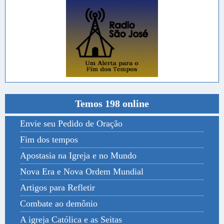
Temos 198 online
Envie seu Pedido de Oração
Fim dos tempos
Apostasia na Igreja e no Mundo
Nova Era e Nova Ordem Mundial
Artigos para Refletir
Combate ao demônio
A igreja Católica e as Seitas