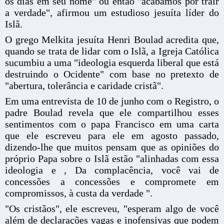
os dias em seu nome" ou então "acabamos por trair
a verdade", afirmou um estudioso jesuíta líder do
Islã.
O grego Melkita jesuíta Henri Boulad acredita que,
quando se trata de lidar com o Islã, a Igreja Católica
sucumbiu a uma "ideologia esquerda liberal que está
destruindo o Ocidente" com base no pretexto de
"abertura, tolerância e caridade cristã".
Em uma entrevista de 10 de junho com o Registro, o
padre Boulad revela que ele compartilhou esses
sentimentos com o papa Francisco em uma carta
que ele escreveu para ele em agosto passado,
dizendo-lhe que muitos pensam que as opiniões do
próprio Papa sobre o Islã estão "alinhadas com essa
ideologia e , Da complacência, você vai de
concessões a concessões e compromete em
compromissos, à custa da verdade ".
"Os cristãos", ele escreveu, "esperam algo de você
além de declarações vagas e inofensivas que podem