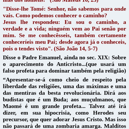
"Disse-lhe Tomé: Senhor, não sabemos para onde
vais. Como podemos conhecer o caminho?
Jesus lhe respondeu: Eu sou o caminho, a
verdade e a vida; ninguém vem ao Pai senão por
mim. Se me conhecêsseis, também certamente
conheceríeis meu Pai; desde agora já o conheceis,
pois o tendes visto". (São João 14, 5-7)
Disse o Padre Emanuel, ainda no sec. XIX: Sobre
o aparecimento do Anticristo...(que usará um
falso profeta para dominar também pela religião)
“Apresentar-se-á como cheio de respeito pela
liberdade das religiões, uma das máximas e uma
das mentiras da besta revolucionária. Dirá aos
budistas que é um Buda; aos muçulmanos, que
Maomé é um grande profeta... Talvez até irá
dizer, em sua hipocrisia, como Herodes seu
precursor, que quer adorar Jesus Cristo. Mas isso
não passará de uma zombaria amarga. Malditos