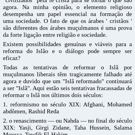
"civilizados" pela fé cristã para se tornar o que são
agora. Na minha opinião, o elemento religioso
desempenha um papel essencial na formação de
uma sociedade. O fato de que os árabes ' cristãos '
são diferentes dos árabes muçulmanos é uma prova
da forte ligação entre religião e sociedade.
Existem possibilidades genuínas e viáveis para a
reforma do Islão e o diálogo pode sempre ser
eficaz?
Todas as tentativas de reformar o Islã por
muçulmanos liberais têm tragicamente falhado até
agora e duvido que um "Islã reformado" continuará
a ser "Islã". Aqui estão seis tentativas fracassadas de
reformar o Islã nos últimos dois séculos:
1. reformismo no século XIX: Afghani, Mohamed
abdômen, Rashid Reda
2. o renascimento — ou Nahda — no final do século
XIX: Yasji, Girgi Zidane, Taha Hussein, Salama
Moussa, Tewfik El-Hakim...