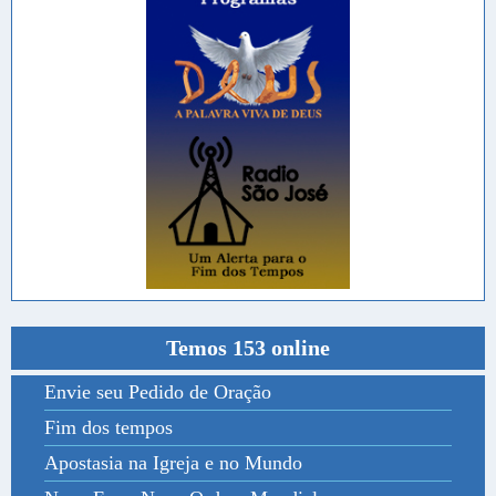
Temos 153 online
Envie seu Pedido de Oração
Fim dos tempos
Apostasia na Igreja e no Mundo