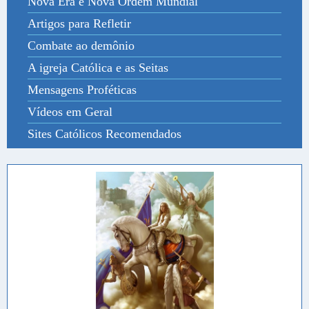
Nova Era e Nova Ordem Mundial
Artigos para Refletir
Combate ao demônio
A igreja Católica e as Seitas
Mensagens Proféticas
Vídeos em Geral
Sites Católicos Recomendados