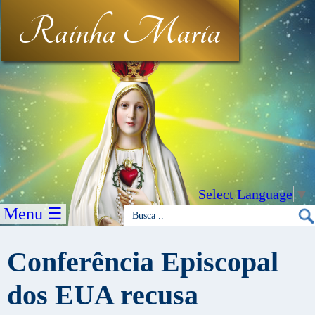
Rainha Maria
Select Language
▼
Menu ☰
Conferência Episcopal
dos EUA recusa