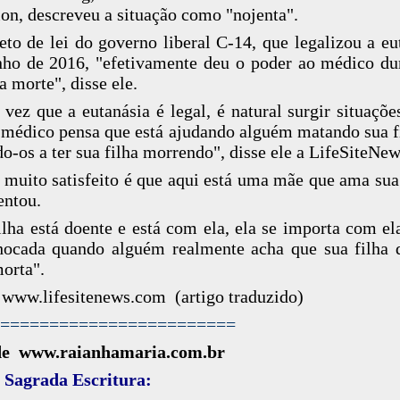
ion, descreveu a situação como "nojenta".
eto de lei do governo liberal C-14, que legalizou a eu
ho de 2016, "efetivamente deu o poder ao médico du
a morte", disse ele.
vez que a eutanásia é legal, é natural surgir situaçõe
médico pensa que está ajudando alguém matando sua f
do-os a ter sua filha morrendo", disse ele a LifeSiteNew
 muito satisfeito é que aqui está uma mãe que ama sua 
entou.
ilha está doente e está com ela, ela se importa com ela
hocada quando alguém realmente acha que sua filha 
morta".
 www.lifesitenews.com (artigo traduzido)
========================
de www.raianhamaria.com.br
 Sagrada Escritura: