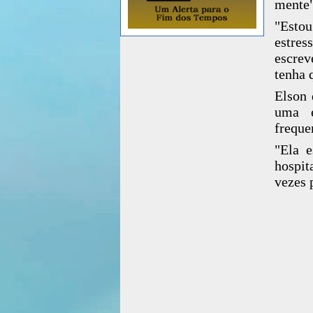
mente"
"Esto
estres
escrev
tenha 
Elson 
uma e
freque
"Ela e
hospit
vezes 