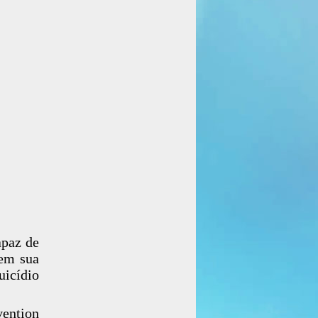
apaz de
 em sua
uicídio
ention