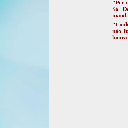
"Por q
Só De
manda
"Conh
não f
honra 