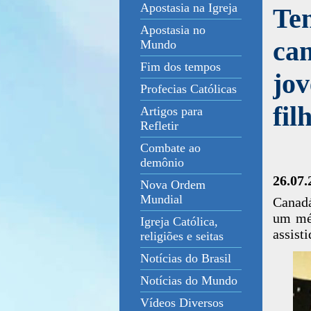
Apostasia na Igreja
Te
Apostasia no
can
Mundo
Fim dos tempos
jov
Profecias Católicas
fil
Artigos para
Refletir
Combate ao
demônio
26.07.
Nova Ordem
Mundial
Canadá
um méd
Igreja Católica,
assisti
religiões e seitas
Notícias do Brasil
Notícias do Mundo
Vídeos Diversos