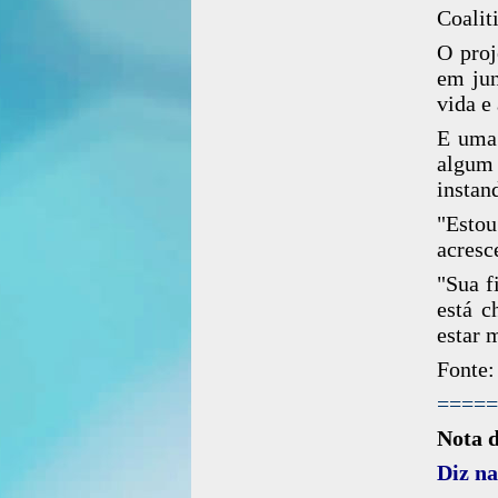
Coalit
O proj
em jun
vida e 
E uma 
algum 
instan
"Estou
acresc
"Sua f
está c
estar 
Fonte:
=====
Nota 
Diz na