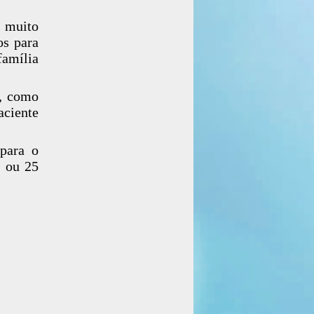
 muito
os para
família
s, como
ciente
 para o
a ou 25