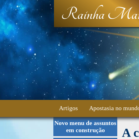
Rainha Mar
Artigos
Apostasia no mund
Novo menu de assuntos
Fale Conosco
A c
em construção