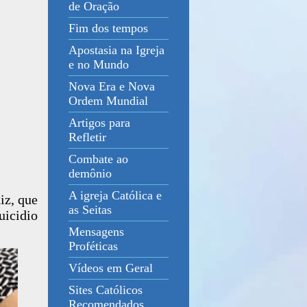
de Oração
Fim dos tempos
Apostasia na Igreja
e no Mundo
Nova Era e Nova
Ordem Mundial
Artigos para
Refletir
Combate ao
demônio
A igreja Católica e
iz, que
as Seitas
uicidio
Mensagens
Proféticas
Vídeos em Geral
Sites Católicos
Recomendados