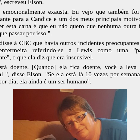
, escreveu Elson.
u emocionalmente exausta. Eu vejo que também foi
sante para a Candice e um dos meus principais motiv
er esta carta é que eu não quero que nenhuma outra 
que passar por isso ".
disse à CBC que havia outros incidentes preocupante
nfermeira referindo-se a Lewis como uma "pa
nte", o que ela diz que era insensível.
stá doente. [Quando] ela fica doente, você a leva
al ", disse Elson. "Se ela está lá 10 vezes por seman
por dia, ela ainda é um ser humano".