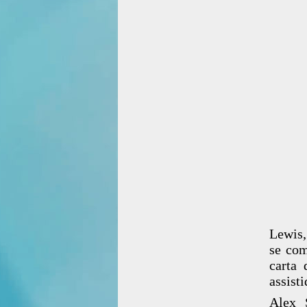
Lewis,
se com
carta 
assisti
Alex 