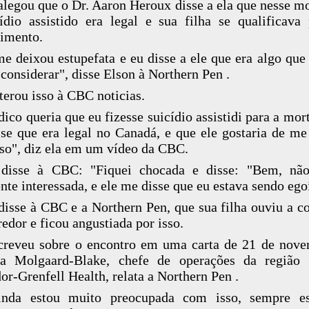
alegou que o Dr. Aaron Heroux disse a ela que nesse 
ídio assistido era legal e sua filha se qualificava
imento.
me deixou estupefata e eu disse a ele que era algo que
 considerar", disse Elson à Northern Pen .
iterou isso à CBC noticias.
ico queria que eu fizesse suicídio assistidi para a mort
se que era legal no Canadá, e que ele gostaria de me
so", diz ela em um vídeo da CBC.
 disse à CBC: "Fiquei chocada e disse: "Bem, não
nte interessada, e ele me disse que eu estava sendo egoí
disse à CBC e a Northern Pen, que sua filha ouviu a c
redor e ficou angustiada por isso.
creveu sobre o encontro em uma carta de 21 de nov
ra Molgaard-Blake, chefe de operações da região 
or-Grenfell Health, relata a Northern Pen .
inda estou muito preocupada com isso, sempre e