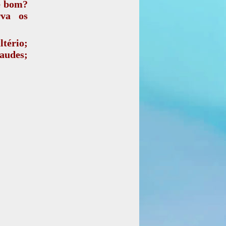
de bom?
rva os
tério;
audes;