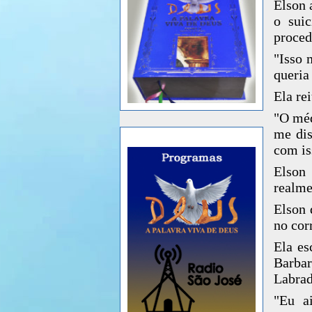
Elson 
o suic
proced
"Isso 
queria
Ela re
"O méd
me dis
com is
Elson
realme
Elson 
no cor
Ela es
Barba
Labrad
"Eu a