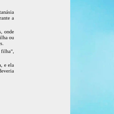
tanásia
rante a
s, onde
ilha ou
s.
filha",
, e ela
deveria