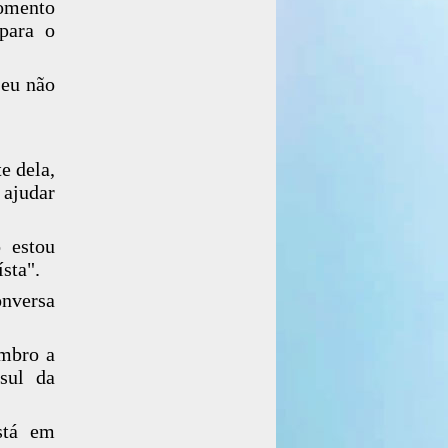
momento
 para o
 eu não
e dela,
 ajudar
 estou
sta".
onversa
embro a
sul da
stá em