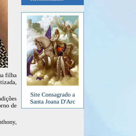
a filha
tizada,
Site Consagrado a
dições
Santa Joana D'Arc
orno de
nthony,