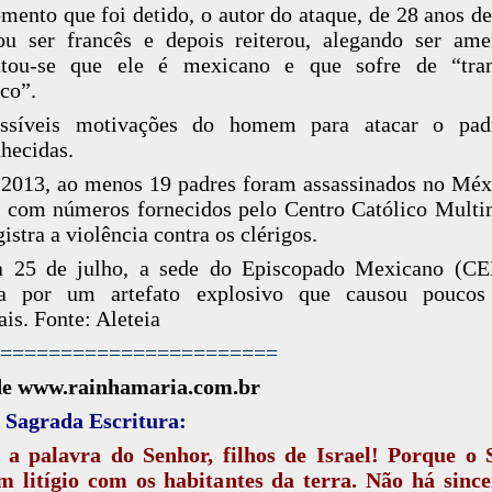
ento que foi detido, o autor do ataque, de 28 anos de
ou ser francês e depois reiterou, alegando ser ame
atou-se que ele é mexicano e que sofre de “tran
ico”.
ssíveis motivações do homem para atacar o pad
hecidas.
2013, ao menos 19 padres foram assassinados no Méx
 com números fornecidos pelo Centro Católico Multi
istra a violência contra os clérigos.
a 25 de julho, a sede do Episcopado Mexicano (CE
da por um artefato explosivo que causou poucos
ais. Fonte: Aleteia
=======================
de www.rainhamaria.com.br
 Sagrada Escritura:
 a palavra do Senhor, filhos de Israel! Porque o 
m litígio com os habitantes da terra. Não há sinc