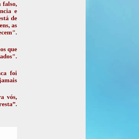
falso,
ncia e
está de
ens, as
ecem".
 os que
ados".
ca foi
jamais
a vós,
esta”.