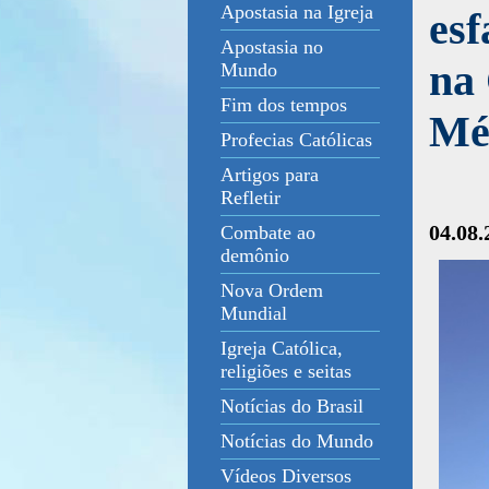
Apostasia na Igreja
es
Apostasia no
na 
Mundo
Fim dos tempos
Mé
Profecias Católicas
Artigos para
Refletir
04.08.
Combate ao
demônio
Nova Ordem
Mundial
Igreja Católica,
religiões e seitas
Notícias do Brasil
Notícias do Mundo
Vídeos Diversos