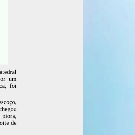
tedral
por um
a, foi
scoço,
 chegou
piora,
oite de