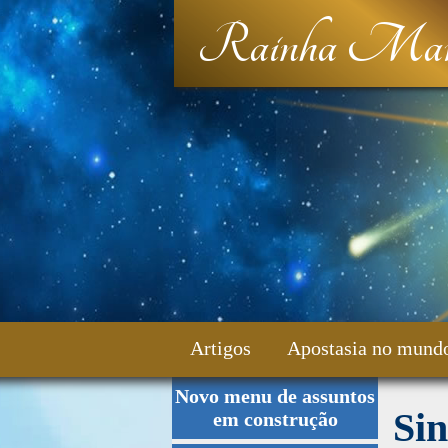
Rainha Mar
Artigos
Apostasia no mund
Novo menu de assuntos
Fale Conosco
Si
em construção