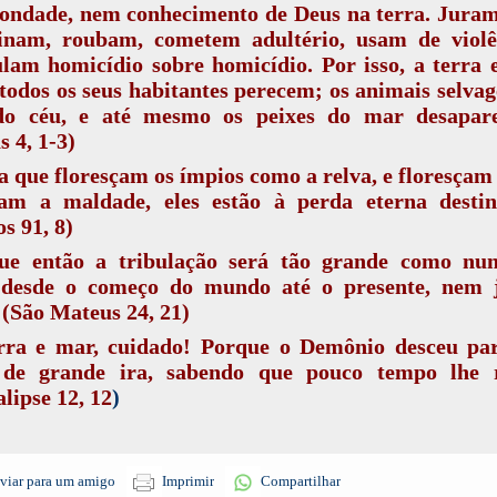
ondade, nem conhecimento de Deus na terra. Juram 
sinam, roubam, cometem adultério, usam de violê
am homicídio sobre homicídio. Por isso, a terra 
 todos os seus habitantes perecem; os animais selvag
do céu, e até mesmo os peixes do mar desapar
s 4, 1-3)
 que floresçam os ímpios como a relva, e floresçam
cam a maldade, eles estão à perda eterna destin
s 91, 8)
ue então a tribulação será tão grande como nun
, desde o começo do mundo até o presente, nem 
 (São Mateus 24, 21)
rra e mar, cuidado! Porque o Demônio desceu par
 de grande ira, sabendo que pouco tempo lhe r
lipse 12, 12
)
viar para um amigo
Imprimir
Compartilhar