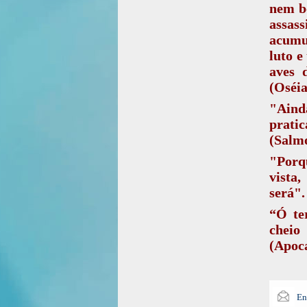
nem b
assas
acumul
luto e
aves 
(Oséia
"Ainda
prati
(Salmo
"Porq
vista
será".
“Ó te
cheio
(Apoca
En