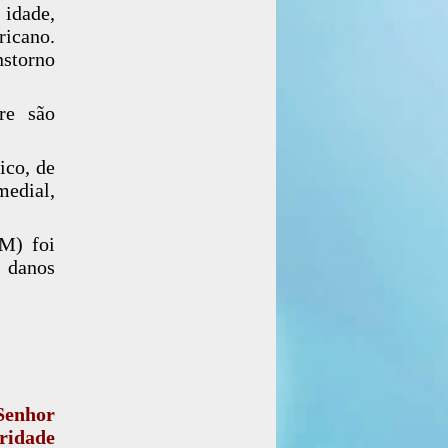
 idade,
ricano.
storno
re são
ico, de
medial,
M) foi
 danos
Senhor
eridade