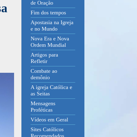
de Oração
sa
Fim dos tempos
Apostasia na Igreja
e no Mundo
Nova Era e Nova
Ordem Mundial
Artigos para
Refletir
Combate ao
demônio
A igreja Católica e
as Seitas
Mensagens
Proféticas
Vídeos em Geral
Sites Católicos
Recomendados