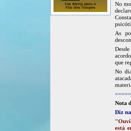
No mom
declar
Const
psicót
As po
descon
Desde 
acordo
que reg
No di
ataca
materi
=====
Nota 
Diz na
"Ouvi
está e