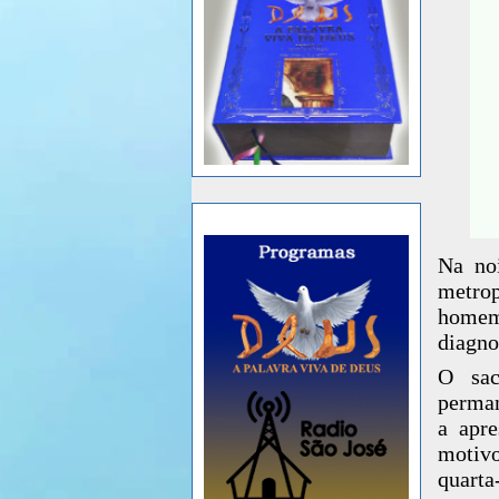
Na no
metro
homem
diagno
O sac
perman
a apr
motivo
quarta