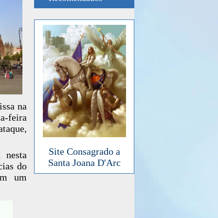
issa na
a-feira
taque,
Site Consagrado a
 nesta
Santa Joana D'Arc
cias do
 em um