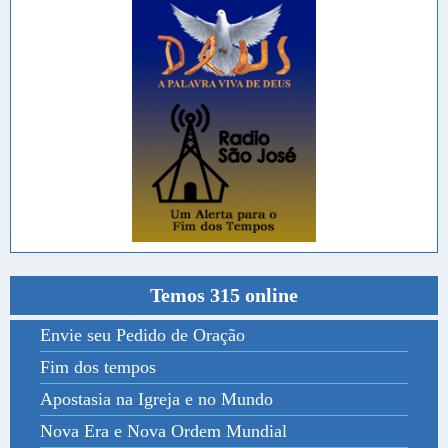
Temos 315 online
Envie seu Pedido de Oração
Fim dos tempos
Apostasia na Igreja e no Mundo
Nova Era e Nova Ordem Mundial