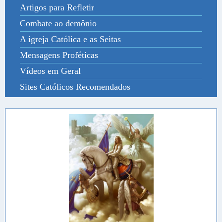
Artigos para Refletir
Combate ao demônio
A igreja Católica e as Seitas
Mensagens Proféticas
Vídeos em Geral
Sites Católicos Recomendados