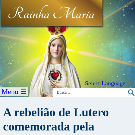
Rainha Maria
Select Language
▼
Menu ☰
A rebelião de Lutero
comemorada pela