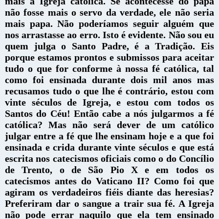
mais a Igreja católica. Se acontecesse do papa
não fosse mais o servo da verdade, ele não seria
mais papa. Não poderíamos seguir alguém que
nos arrastasse ao erro. Isto é evidente. Não sou eu
quem julga o Santo Padre, é a Tradição.
Eis
porque estamos prontos e submissos para aceitar
tudo o que for conforme à nossa fé católica, tal
como foi ensinada durante dois mil anos mas
recusamos tudo o que lhe é contrário, estou com
vinte séculos de Igreja, e estou com todos os
Santos do Céu! Então cabe a nós julgarmos a fé
católica? Mas não será dever de um católico
julgar entre a fé que lhe ensinam hoje e a que foi
ensinada e crida durante vinte séculos e que está
escrita nos catecismos oficiais como o do Concílio
de Trento, o de São Pio X e em todos os
catecismos antes do Vaticano II? Como foi que
agiram os verdadeiros fiéis diante das heresias?
Preferiram dar o sangue a trair sua fé. A Igreja
não pode errar naquilo que ela tem ensinado