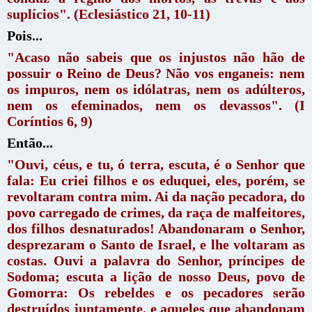
suplícios". (Eclesiástico 21, 10-11)
Pois...
"Acaso não sabeis que os injustos não hão de
possuir o Reino de Deus? Não vos enganeis: nem
os impuros, nem os idólatras, nem os adúlteros,
nem os efeminados, nem os devassos". (I
Coríntios 6, 9)
Então...
"Ouvi, céus, e tu, ó terra, escuta, é o Senhor que
fala: Eu criei filhos e os eduquei, eles, porém, se
revoltaram contra mim.
Ai da nação pecadora, do
povo carregado de crimes, da raça de malfeitores,
dos filhos desnaturados! Abandonaram o Senhor,
desprezaram o Santo de Israel, e lhe voltaram as
costas.
Ouvi a palavra do Senhor, príncipes de
Sodoma; escuta a lição de nosso Deus, povo de
Gomorra:
Os rebeldes e os pecadores serão
destruídos juntamente, e aqueles que abandonam