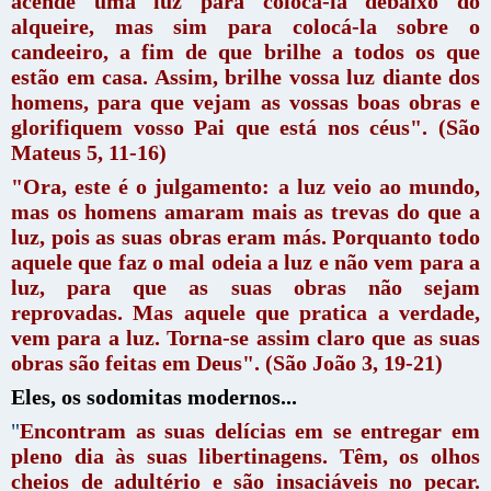
acende uma luz para colocá-la debaixo do
alqueire, mas sim para colocá-la sobre o
candeeiro, a fim de que brilhe a todos os que
estão em casa. Assim, brilhe vossa luz diante dos
homens, para que vejam as vossas boas obras e
glorifiquem vosso Pai que está nos céus". (São
Mateus 5, 11-16)
"Ora, este é o julgamento: a luz veio ao mundo,
mas os homens amaram mais as trevas do que a
luz, pois as suas obras eram más. Porquanto todo
aquele que faz o mal odeia a luz e não vem para a
luz, para que as suas obras não sejam
reprovadas. Mas aquele que pratica a verdade,
vem para a luz. Torna-se assim claro que as suas
obras são feitas em Deus". (São João 3, 19-21)
Eles, os sodomitas modernos...
"
Encontram as suas delícias em se entregar em
pleno dia às suas libertinagens. Têm, os olhos
cheios de adultério e são insaciáveis no pecar.