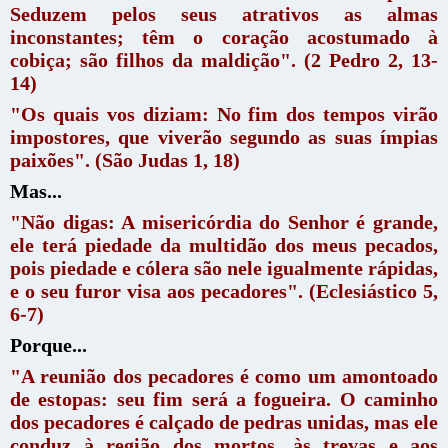
Seduzem pelos seus atrativos as almas
inconstantes; têm o coração acostumado à
cobiça; são filhos da maldição".
(2 Pedro 2, 13-
14)
"Os quais vos diziam: No fim dos tempos virão
impostores, que viverão segundo as suas ímpias
paixões". (São Judas 1, 18)
Mas...
"Não digas: A misericórdia do Senhor é grande,
ele terá piedade da multidão dos meus pecados,
pois piedade e cólera são nele igualmente rápidas,
e o seu furor visa aos pecadores". (Eclesiástico 5,
6-7)
Porque...
"A reunião dos pecadores é como um amontoado
de estopas: seu fim será a fogueira. O caminho
dos pecadores é calçado de pedras unidas, mas ele
conduz à região dos mortos, às trevas e aos