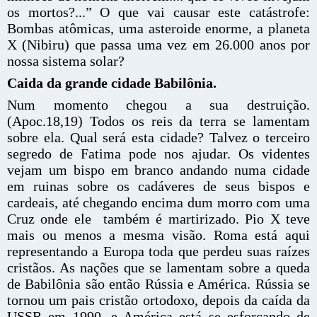
os mortos?...” O que vai causar este catástrofe:
Bombas atômicas, uma asteroide enorme, a planeta
X (Nibiru) que passa uma vez em 26.000 anos por
nossa sistema solar?
Caida da grande cidade Babilônia.
Num momento chegou a sua destruição.
(Apoc.18,19) Todos os reis da terra se lamentam
sobre ela. Qual será esta cidade? Talvez o terceiro
segredo de Fatima pode nos ajudar. Os videntes
vejam um bispo em branco andando numa cidade
em ruinas sobre os cadáveres de seus bispos e
cardeais, até chegando encima dum morro com uma
Cruz onde ele também é martirizado. Pio X teve
mais ou menos a mesma visão. Roma está aqui
representando a Europa toda que perdeu suas raízes
cristãos. As nações que se lamentam sobre a queda
de Babilônia são então Rússia e América. Rússia se
tornou um pais cristão ortodoxo, depois da caída da
USSR em 1990, e América está se esforçando de