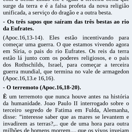
surge da terra e é a falsa profeta da nova religião
unificada, a serviço do dragão e a outra besta.
- Os três sapos que saíram das três bestas ao rio
da Eufrates.
(Apoc.16,13-14). Eles estão incentivando para
começar uma guerra. O que estamos vivendo agora
em Síria, o pais do rio Eufrates. Os reis da terra
estão lá junto com os poderes religiosos, e o pais
dos Rothschilds, Israel, para começar a terceira
guerra mundial, que termina no vale de armagedon
(Apoc.16,13.e 16,16).
- O terremoto (Apoc.16,18-20).
È
um terremoto que nunca houve antes na história
da humanidade. Joao Paulo II interrogado sobre o
terceiro segredo de Fatima em Fulda, Alemanha,
disse: ”interesse saber que as mares se levantem e
invadirem as terras?,.. que de uma hora para outra
milhões de homens morrem.... que os vivos invejam