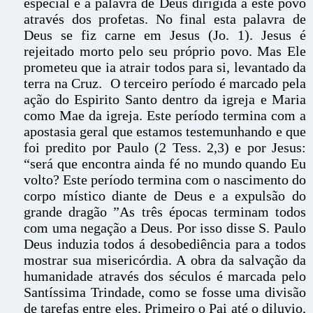
especial e a palavra de Deus dirigida a este povo
através dos profetas. No final esta palavra de
Deus se fiz carne em Jesus (Jo. 1). Jesus é
rejeitado morto pelo seu próprio povo. Mas Ele
prometeu que ia atrair todos para si, levantado da
terra na Cruz. O terceiro período é marcado pela
ação do Espirito Santo dentro da igreja e Maria
como Mae da igreja. Este período termina com a
apostasia geral que estamos testemunhando e que
foi predito por Paulo (2 Tess. 2,3) e por Jesus:
“será que encontra ainda fé no mundo quando Eu
volto? Este período termina com o nascimento do
corpo místico diante de Deus e a expulsão do
grande dragão ”As três épocas terminam todos
com uma negação a Deus. Por isso disse S. Paulo
Deus induzia todos á desobediência para a todos
mostrar sua misericórdia. A obra da salvação da
humanidade através dos séculos é marcada pelo
Santíssima Trindade, como se fosse uma divisão
de tarefas entre eles. Primeiro o Pai até o diluvio,