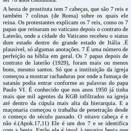
A besta de prostituta tem 7 cabeças, que são 7 reis e
também 7 colinas (de Roma) sobre os quais ele
reina. Os protestantes explicam os 7 reis, como os 7
papas que reinaram no vaticano depois o contrato de
Laterão, onde a cidade do Vaticano recebeu o status
dum estado dentre do grande estado de Itália .É
plausível, só algumas anotações. 7 É uma número de
perfeição na bíblia em geral. Os 7 papas depois de
contrato de laterão (1929), foram mais ou menos
bons, mesmo santos. Só que a instituição da igreja
começou a mostrar rachaduras por onde a fumaça de
satanás podia entrar conforme as palavras do papa
Paulo VI. É conhecido que nos anos 1950 já tinha
mais que mil agentes da KGB infiltrados na igreja
até dentro da cúpula mais alta da hierarquia. E a
maçonaria começou o trabalha de penetração desde
o começo do século passado. O oitavo cabeça é e
não é.(Apok.17,11) Ele é um dos 7 e se identifica
com a besta. Então ele é igual à terceira besta que