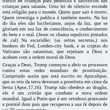
tráfico de crianças para pedofilia e sacrifícios das
crianças para satanás. Uma lei de silencio esconde
está religião para o mundo. Quem quer sair é morto.
Quem investiga e publica é também morto. Na luz
do dia eles são luciferianos, anjos da luz, que se
gloriam em sua luz de consciência, e conhecimento
do bem e o mal. (Jesus os chama sepulcros pintados
de cal) Na escuridão: (as seitas secretas,) nos
bunkers do Fed, Londen-city bank, e as criptas do
Vaticano são satanistas, que rejeitam a Deus e
acabam com a ordem moral de Deus.
Graças a Deus, Trump começou a abrir os processos
contra estas redes mundiais de prostituição.
Cumprindo assim que está escrito no Apocalipse,
que os reis da terra devoram a prostituta em cima da
besta (Apoc.17,16). Trump não obedece ao dragão,
ele é um cristão que combate a nova ordem
mundial. Igual a Putin que é um ortodoxo praticante
e premiê dum pais que recuperou a sua fé depois de
ser 70 anos comunista.