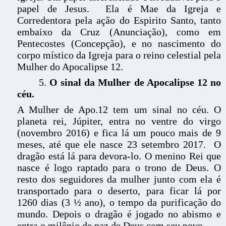
papel de Jesus. Ela é Mae da Igreja e
Corredentora pela ação do Espirito Santo, tanto
embaixo da Cruz (Anunciação), como em
Pentecostes (Concepção), e no nascimento do
corpo místico da Igreja para o reino celestial pela
Mulher do Apocalipse 12.
5.
O sinal da Mulher de Apocalipse 12 no
céu.
A Mulher de Apo.12 tem um sinal no céu. O
planeta rei, Júpiter, entra no ventre do virgo
(novembro 2016) e fica lá um pouco mais de 9
meses, até que ele nasce 23 setembro 2017. O
dragão está lá para devora-lo. O menino Rei que
nasce é logo raptado para o trono de Deus. O
resto dos seguidores da mulher junto com ela é
transportado para o deserto, para ficar lá por
1260 dias (3 ½ ano), o tempo da purificação do
mundo. Depois o dragão é jogado no abismo e
entra o milênio de paz de Deus com seu povo.