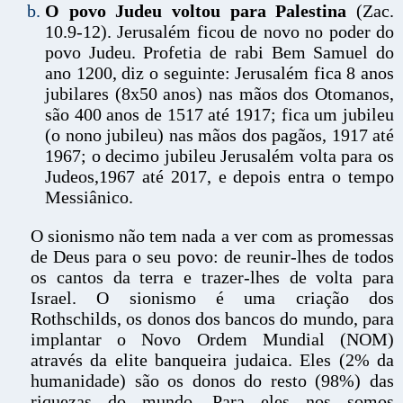
O povo Judeu voltou para Palestina
(Zac.
10.9-12). Jerusalém ficou de novo no poder do
povo Judeu. Profetia de rabi Bem Samuel do
ano 1200, diz o seguinte: Jerusalém fica 8 anos
jubilares (8x50 anos) nas mãos dos Otomanos,
são 400 anos de 1517 até 1917; fica um jubileu
(o nono jubileu) nas mãos dos pagãos, 1917 até
1967; o decimo jubileu Jerusalém volta para os
Judeos,1967 até 2017, e depois entra o tempo
Messiânico.
O sionismo não tem nada a ver com as promessas
de Deus para o seu povo: de reunir-lhes de todos
os cantos da terra e trazer-lhes de volta para
Israel. O sionismo é uma criação dos
Rothschilds, os donos dos bancos do mundo, para
implantar o Novo Ordem Mundial (NOM)
através da elite banqueira judaica. Eles (2% da
humanidade) são os donos do resto (98%) das
riquezas do mundo. Para eles nos somos